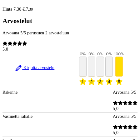
Hinta 7,30 €.
7
,
30
Arvostelut
Arvosana 5/5 perustuen 2 arvosteluun
5,0
0
%
0
%
0
%
0
%
100
%
Kirjoita arvostelu
1
2
3
4
5
Rakenne
Arvosana 5/5
5,0
Vastinetta rahalle
Arvosana 5/5
5,0