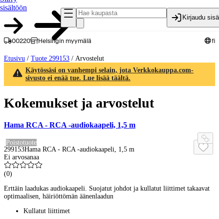
sisältöön
Kirjaudu sis
00220
Helsingin myymälä
fi
Etusivu
/
Tuote 299153
/
Arvostelut
Käytössäsi on vanhempi selain, jota Verkkokauppa.com-
sivusto ei enää tue. Lue lisää täältä.
Kokemukset ja arvostelut
Hama RCA - RCA -audiokaapeli, 1,5 m
Poistotuote
299153
Hama RCA - RCA -audiokaapeli, 1,5 m
Ei arvosanaa
(
0
)
Erttäin laadukas audiokaapeli. Suojatut johdot ja kullatut liittimet takaavat
optimaalisen, häiriöttömän äänenlaadun
Kullatut liittimet