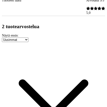
Tuotteen laatu
Arvosana 5/5
5,0
2 tuotearvostelua
Näytä ensin: