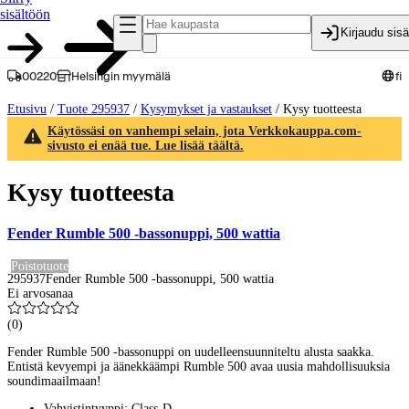
sisältöön
Kirjaudu sis
00220
Helsingin myymälä
fi
Etusivu
/
Tuote 295937
/
Kysymykset ja vastaukset
/
Kysy tuotteesta
Käytössäsi on vanhempi selain, jota Verkkokauppa.com-
sivusto ei enää tue. Lue lisää täältä.
Kysy tuotteesta
Fender Rumble 500 -bassonuppi, 500 wattia
Poistotuote
295937
Fender Rumble 500 -bassonuppi, 500 wattia
Ei arvosanaa
(
0
)
Fender Rumble 500 -bassonuppi on uudelleensuunniteltu alusta saakka.
Entistä kevyempi ja äänekkäämpi Rumble 500 avaa uusia mahdollisuuksia
soundimaailmaan!
Vahvistintyyppi: Class-D