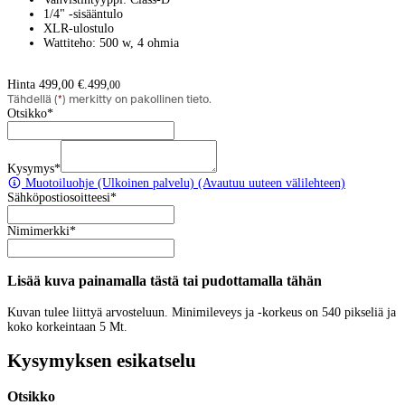
1/4" -sisääntulo
XLR-ulostulo
Wattiteho: 500 w, 4 ohmia
Hinta 499,00 €.
499
,
00
Tähdellä (
*
) merkitty on pakollinen tieto.
Otsikko
*
Kysymys
*
Muotoiluohje
(Ulkoinen palvelu) (Avautuu uuteen välilehteen)
Sähköpostiosoitteesi
*
Nimimerkki
*
Lisää kuva painamalla tästä tai pudottamalla tähän
Kuvan tulee liittyä arvosteluun. Minimileveys ja -korkeus on 540 pikseliä ja
koko korkeintaan 5 Mt.
Kysymyksen esikatselu
Otsikko