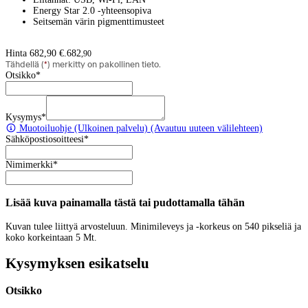
Energy Star 2.0 -yhteensopiva
Seitsemän värin pigmenttimusteet
Hinta 682,90 €.
682
,
90
Tähdellä (
*
) merkitty on pakollinen tieto.
Otsikko
*
Kysymys
*
Muotoiluohje
(Ulkoinen palvelu) (Avautuu uuteen välilehteen)
Sähköpostiosoitteesi
*
Nimimerkki
*
Lisää kuva painamalla tästä tai pudottamalla tähän
Kuvan tulee liittyä arvosteluun. Minimileveys ja -korkeus on 540 pikseliä ja
koko korkeintaan 5 Mt.
Kysymyksen esikatselu
Otsikko