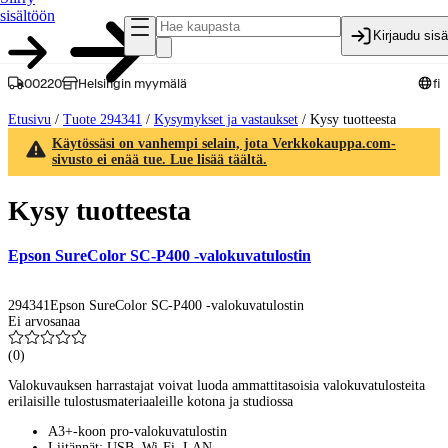
sisältöön
Kirjaudu sis
00220
Helsingin myymälä
fi
Etusivu
/
Tuote 294341
/
Kysymykset ja vastaukset
/
Kysy tuotteesta
Käytössäsi on vanhempi selain, jota Verkkokauppa.com-
sivusto ei enää tue. Lue lisää täältä.
Kysy tuotteesta
Epson SureColor SC-P400 -valokuvatulostin
294341
Epson SureColor SC-P400 -valokuvatulostin
Ei arvosanaa
(
0
)
Valokuvauksen harrastajat voivat luoda ammattitasoisia valokuvatulosteita
erilaisille tulostusmateriaaleille kotona ja studiossa
A3+-koon pro-valokuvatulostin
Liitännät: USB, Wi-Fi, LAN