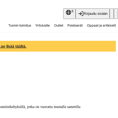
fi
Kirjaudu sisään
Tunnin toimitus
Yrityksille
Outlet
Poistoerät
Oppaat ja artikkelit
Vaihtokauppa
Palvelut
Ajankohtaista
e lisää täältä.
miinikehyksillä, jotka on vuorattu mustalla sametilla