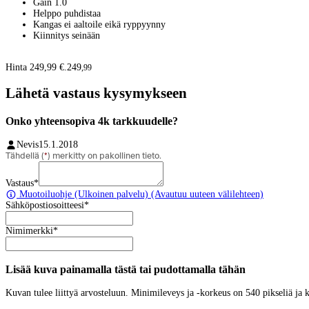
Gain 1.0
Helppo puhdistaa
Kangas ei aaltoile eikä ryppyynny
Kiinnitys seinään
Hinta 249,99 €.
249
,
99
Lähetä vastaus kysymykseen
Onko yhteensopiva 4k tarkkuudelle?
Nevis
15.1.2018
Tähdellä (
*
) merkitty on pakollinen tieto.
Vastaus
*
Muotoiluohje
(Ulkoinen palvelu) (Avautuu uuteen välilehteen)
Sähköpostiosoitteesi
*
Nimimerkki
*
Lisää kuva painamalla tästä tai pudottamalla tähän
Kuvan tulee liittyä arvosteluun. Minimileveys ja -korkeus on 540 pikseliä ja