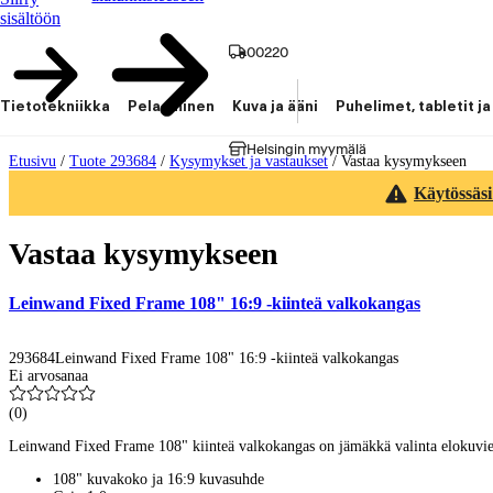
sisältöön
00220
Tietotekniikka
Pelaaminen
Kuva ja ääni
Puhelimet, tabletit ja
Helsingin myymälä
Etusivu
/
Tuote 293684
/
Kysymykset ja vastaukset
/
Vastaa kysymykseen
Käytössäsi
Vastaa kysymykseen
Leinwand Fixed Frame 108" 16:9 -kiinteä valkokangas
293684
Leinwand Fixed Frame 108" 16:9 -kiinteä valkokangas
Ei arvosanaa
(
0
)
Leinwand Fixed Frame 108" kiinteä valkokangas on jämäkkä valinta elokuvien 
108" kuvakoko ja 16:9 kuvasuhde