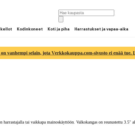
 kellot
Kodinkoneet
Koti ja piha
Harrastukset ja vapaa-aika
 on vanhempi selain, jota Verkkokauppa.com-sivusto ei enää tue. Lu
harrastajalla tai vaikkapa mainoskäyttöön. Valkokangas on reunustettu 3.5" alu