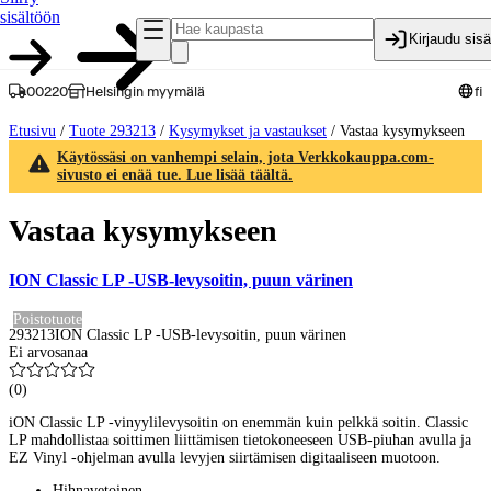
sisältöön
Kirjaudu sis
00220
Helsingin myymälä
fi
Etusivu
/
Tuote 293213
/
Kysymykset ja vastaukset
/
Vastaa kysymykseen
Käytössäsi on vanhempi selain, jota Verkkokauppa.com-
sivusto ei enää tue. Lue lisää täältä.
Vastaa kysymykseen
ION Classic LP -USB-levysoitin, puun värinen
Poistotuote
293213
ION Classic LP -USB-levysoitin, puun värinen
Ei arvosanaa
(
0
)
iON Classic LP -vinyylilevysoitin on enemmän kuin pelkkä soitin. Classic
LP mahdollistaa soittimen liittämisen tietokoneeseen USB-piuhan avulla ja
EZ Vinyl -ohjelman avulla levyjen siirtämisen digitaaliseen muotoon.
Hihnavetoinen