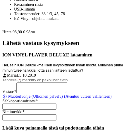
Keraaminen rasia
USB-liitäntä
Toistonopeudet: 33 1/3, 45, 78
EZ Vinyl -ohjelma mukana
Hinta 98,90 €.
98
,
90
Lähetä vastaus kysymykseen
ION VINYL PLAYER DELUXE lataaminen
Hei, sain ION Deluxe -mallisen levysoittimen ilman usb:tä. Millainen piuha
minun tulee hankkia, jotta saan laitteen ladattua?
MariaL
5.10.2019
Tähdellä (
*
) merkitty on pakollinen tieto.
Vastaus
*
Muotoiluohje
(Ulkoinen palvelu) (Avautuu uuteen välilehteen)
Sähköpostiosoitteesi
*
Nimimerkki
*
Lisää kuva painamalla tästä tai pudottamalla tähän