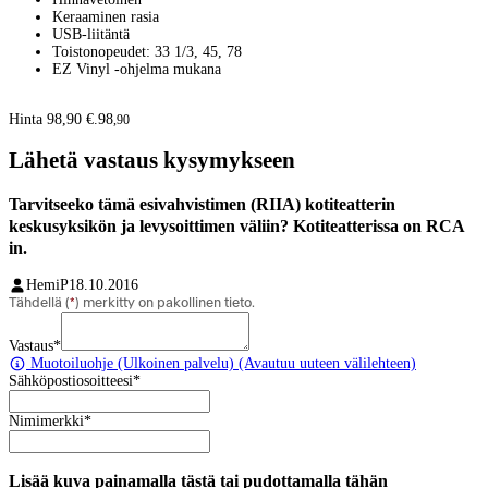
Keraaminen rasia
USB-liitäntä
Toistonopeudet: 33 1/3, 45, 78
EZ Vinyl -ohjelma mukana
Hinta 98,90 €.
98
,
90
Lähetä vastaus kysymykseen
Tarvitseeko tämä esivahvistimen (RIIA) kotiteatterin
keskusyksikön ja levysoittimen väliin? Kotiteatterissa on RCA
in.
HemiP
18.10.2016
Tähdellä (
*
) merkitty on pakollinen tieto.
Vastaus
*
Muotoiluohje
(Ulkoinen palvelu) (Avautuu uuteen välilehteen)
Sähköpostiosoitteesi
*
Nimimerkki
*
Lisää kuva painamalla tästä tai pudottamalla tähän