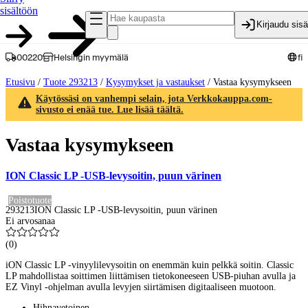
sisältöön
Kirjaudu sis
00220
Helsingin myymälä
fi
Etusivu
/
Tuote 293213
/
Kysymykset ja vastaukset
/
Vastaa kysymykseen
Käytössäsi on vanhempi selain, jota Verkkokauppa.com-
sivusto ei enää tue. Lue lisää täältä.
Vastaa kysymykseen
ION Classic LP -USB-levysoitin, puun värinen
Poistotuote
293213
ION Classic LP -USB-levysoitin, puun värinen
Ei arvosanaa
(
0
)
iON Classic LP -vinyylilevysoitin on enemmän kuin pelkkä soitin. Classic
LP mahdollistaa soittimen liittämisen tietokoneeseen USB-piuhan avulla ja
EZ Vinyl -ohjelman avulla levyjen siirtämisen digitaaliseen muotoon.
Hihnavetoinen