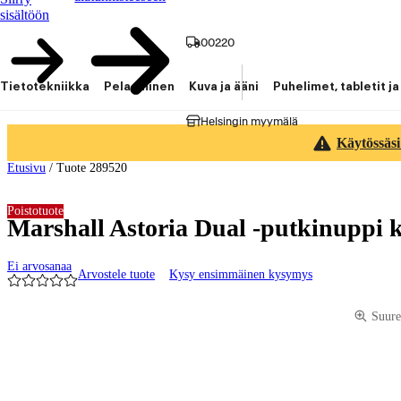
sisältöön
00220
Tietotekniikka
Pelaaminen
Kuva ja ääni
Puhelimet, tabletit ja
Helsingin myymälä
Käytössäsi
Etusivu
/
Tuote 289520
Poistotuote
Marshall Astoria Dual -putkinuppi k
Ei arvosanaa
Arvostele tuote
Kysy ensimmäinen kysymys
Tuotteen kuvat ja videot
Suure