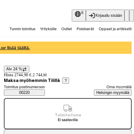
fi
Kirjaudu sisään
Tunnin toimitus
Yrityksille
Outlet
Poistoerät
Oppaat ja artikkelit
Vaihtokauppa
Palvelut
Ajankohtaista
e lisää täältä.
Alv 24 %
Hintatiedot
Hinta 2744,90 €.
2 744
,
90
Maksa myöhemmin Tilillä
?
Valitse tilaustapa
Toimitus postinumeroon
Oma myymälä
Saatavuustiedot
00220
Helsingin myymälä
Toimitettuna
Ei saatavilla