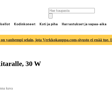
 kellot
Kodinkoneet
Koti ja piha
Harrastukset ja vapaa-aika
 on vanhempi selain, jota Verkkokauppa.com-sivusto ei enää tue. Lu
itaralle, 30 W
nna kuva