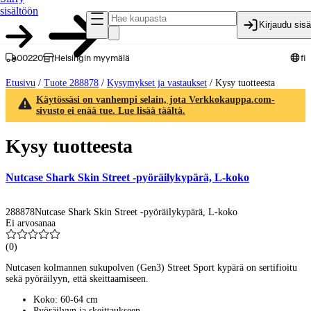
sisältöön
Kirjaudu sis
00220
Helsingin myymälä
fi
Etusivu
/
Tuote 288878
/
Kysymykset ja vastaukset
/
Kysy tuotteesta
Käytössäsi on vanhempi selain, jota Verkkokauppa.com-
sivusto ei enää tue. Lue lisää täältä.
Kysy tuotteesta
Nutcase Shark Skin Street -pyöräilykypärä, L-koko
288878
Nutcase Shark Skin Street -pyöräilykypärä, L-koko
Ei arvosanaa
(
0
)
Nutcasen kolmannen sukupolven (Gen3) Street Sport kypärä on sertifioitu
sekä pyöräilyyn, että skeittaamiseen.
Koko: 60-64 cm
Pyöräilyyn ja skeittaukseen