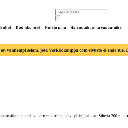
 kellot
Kodinkoneet
Koti ja piha
Harrastukset ja vapaa-aika
 on vanhempi selain, jota Verkkokauppa.com-sivusto ei enää tue. Lu
 upean äänen ja mukavuuden modernein päivityksin, joka saa Siberia 200:n loist