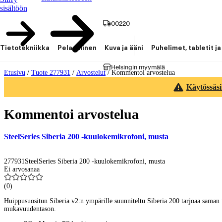
sisältöön
00220
Tietotekniikka
Pelaaminen
Kuva ja ääni
Puhelimet, tabletit ja
Helsingin myymälä
Etusivu
/
Tuote 277931
/
Arvostelut
/
Kommentoi arvostelua
Käytössäsi
Kommentoi arvostelua
SteelSeries Siberia 200 -kuulokemikrofoni, musta
277931
SteelSeries Siberia 200 -kuulokemikrofoni, musta
Ei arvosanaa
(
0
)
Huippusuositun Siberia v2:n ympärille suunniteltu Siberia 200 tarjoaa saman
mukavuudentason.