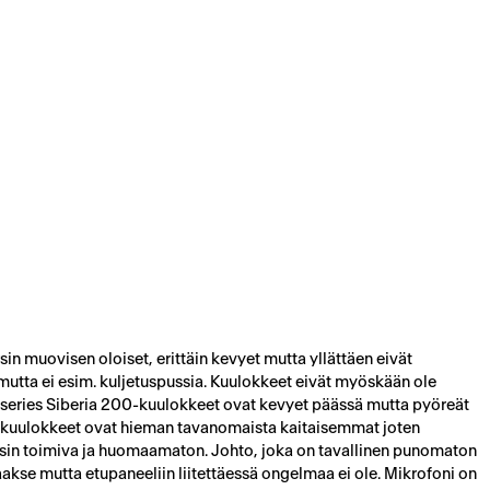
in muovisen oloiset, erittäin kevyet mutta yllättäen eivät
mutta ei esim. kuljetuspussia. Kuulokkeet eivät myöskään ole
elseries Siberia 200-kuulokkeet ovat kevyet päässä mutta pyöreät
äksi kuulokkeet ovat hieman tavanomaista kaitaisemmat joten
rsin toimiva ja huomaamaton. Johto, joka on tavallinen punomaton
taakse mutta etupaneeliin liitettäessä ongelmaa ei ole. Mikrofoni on