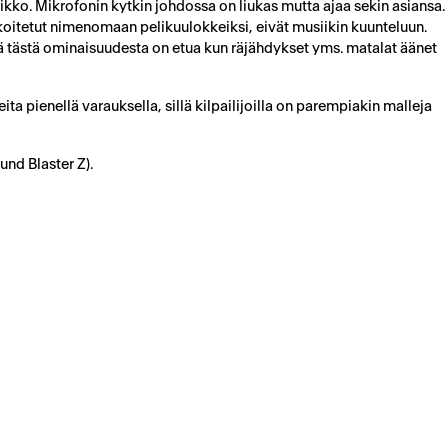
ikko. Mikrofonin kytkin johdossa on liukas mutta ajaa sekin asiansa.
koitetut nimenomaan pelikuulokkeiksi, eivät musiikin kuunteluun.
sä tästä ominaisuudesta on etua kun räjähdykset yms. matalat äänet
ta pienellä varauksella, sillä kilpailijoilla on parempiakin malleja
und Blaster Z).