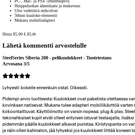
PC-, Mac- ja PS4 -yhteensopiva
Huippuluokan äänenlaatu ja mukavuus
Ulos vedettävä mikrofoni
50mm kuuloke-elementit
Mukana mobiiliadapteri
Hinta 85,90 €.
85
,
90
Lähetä kommentti arvostelulle
SteelSeries Siberia 200 - pelikuulokkeet - Tuotetestaus
Arvosana 3/5
Lyhyesti: kokeile ennenkuin ostat. Oikeasti.
Pidempi arvio tuotteesta: Kuulokkeet ovat paketista otettaessa vars
kovinkaan natisevat. Mukana tulee adapteri mobiilikäyttöä varten 
kokoontaittuvat. Käyttöönotto on varsin nopeaa; plug & play. Ste
tekonahkaiset kupit eivät olleet erityisen istuvat testaajalle, lis
pidemmän päälle kuulokkeet alkavat puristaa. Kiristyspanta on va
ja näin ollen kahinaton, jää lyhyeksi jos kuulokkeet liittää koneen 