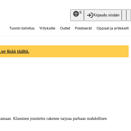
fi
Kirjaudu sisään
Tunnin toimitus
Yrityksille
Outlet
Poistoerät
Oppaat ja artikkelit
Vaihtokauppa
Palvelut
Ajankohtaista
e lisää täältä.
amaan. Klassinen jousitettu rakenne tarjoaa parhaan mahdollisen