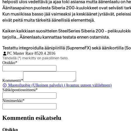
helposti ulos vedettävä ja ajaa toki asiansa mutta äänenlaatu on he
Äänitasapainon puolesta Siberia 200-kuulokkeet ovat selvästi tar
Kun musiikissa basso jää vaimeaksi ja keskiäänet jyräävät, peleis
eivät peitä muita tärkeitä äänellisiä elementtejä.
Kaiken kaikkiaan suosittelen SteelSeries Siberia 200 - pelikuulokkei
tarjolla... Äänenlaatu kannattaa testata ennen ostamista.
Testattu integroidulla äänipiirillä (SupremeFX) sekä äänikortilla (So
PC Master Race 85
20.4.2016
Tähdellä (
*
) merkitty on pakollinen tieto.
Otsikko
*
Kommentti
*
Muotoiluohje
(Ulkoinen palvelu) (Avautuu uuteen välilehteen)
Sähköpostiosoitteesi
*
Nimimerkki
*
Kommentin esikatselu
Otsikko