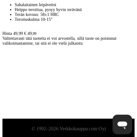
Sahalaitainen leipäveitsi
Helppo teroittaa, pysyy hyvin terävänä
Terän kovuus: 58±1 HRC
Teroituskulma 10-15°
Hinta 49,99 €.
49
,
99
Valitettavasti tätä tuotetta ei voi arvostella, sillä tuote on poistunut
valikoimastamme, tai sitä ei ole vielä julkaistu.
Alatunniste
© 1992–2026 Verkkokauppa.com Oyj