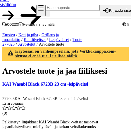
sisältöön
Kirjaudu sis
00220
Helsingin myymälä
fi
Etusivu
/
Koti ja piha
/
Grillaus ja
ruoanlaitto
/
Keittiöveitset
/
Leipäveitset
/
Tuote
277025
/
Arvostelut
/
Arvostele tuote
Käytössäsi on vanhempi selain, jota Verkkokauppa.com-
sivusto ei enää tue. Lue lisää täältä.
Arvostele tuote ja jaa fiiliksesi
KAI Wasabi Black 6723B 23 cm -leipäveitsi
277025
KAI Wasabi Black 6723B 23 cm -leipäveitsi
Ei arvosanaa
(
0
)
Pelkistetyn linjakkaat KAI Wasabi Black -veitset tarjoavat
japanilaistyylisen, miellyttävän ja tarkan veitsikokemuksen