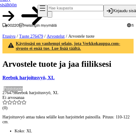
sisältöön
Kirjaudu sis
00220
Helsingin myymälä
fi
Etusivu
/
Tuote 276479
/
Arvostelut
/
Arvostele tuote
Käytössäsi on vanhempi selain, jota Verkkokauppa.com-
sivusto ei enää tue. Lue lisää täältä.
Arvostele tuote ja jaa fiiliksesi
Reebok harjoitusvyö, XL
Poistotuote
276479
Reebok harjoitusvyö, XL
Ei arvosanaa
(
0
)
Harjoitusvyö antaa tukea selälle kun harjoittelet painoilla. Pituus: 110-122
cm.
Koko: XL