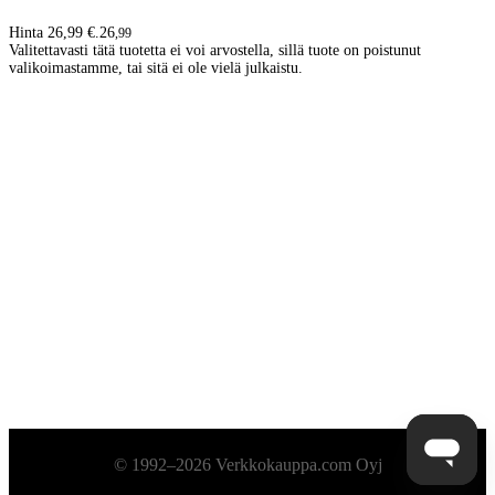
Hinta 26,99 €.
26
,
99
Valitettavasti tätä tuotetta ei voi arvostella, sillä tuote on poistunut
valikoimastamme, tai sitä ei ole vielä julkaistu.
Alatunniste
© 1992–2026 Verkkokauppa.com Oyj