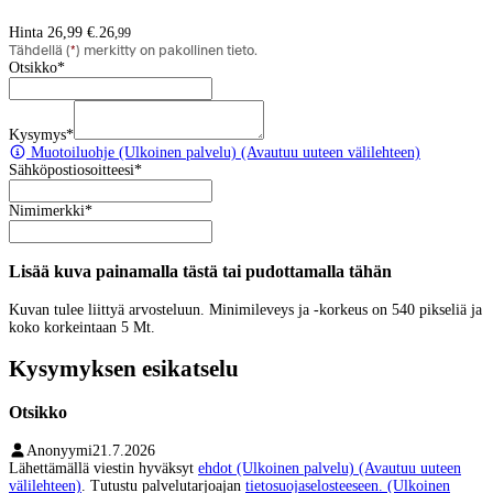
Hinta 26,99 €.
26
,
99
Tähdellä (
*
) merkitty on pakollinen tieto.
Otsikko
*
Kysymys
*
Muotoiluohje
(Ulkoinen palvelu) (Avautuu uuteen välilehteen)
Sähköpostiosoitteesi
*
Nimimerkki
*
Lisää kuva painamalla tästä tai pudottamalla tähän
Kuvan tulee liittyä arvosteluun. Minimileveys ja -korkeus on 540 pikseliä ja
koko korkeintaan 5 Mt.
Kysymyksen esikatselu
Otsikko
Anonyymi
21.7.2026
Lähettämällä viestin hyväksyt
ehdot
(Ulkoinen palvelu) (Avautuu uuteen
välilehteen)
. Tutustu palvelutarjoajan
tietosuojaselosteeseen.
(Ulkoinen