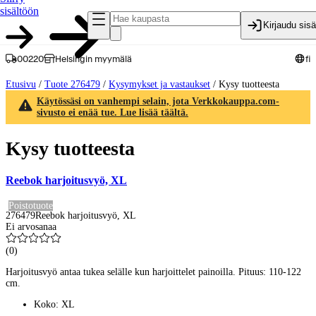
sisältöön
Kirjaudu sis
00220
Helsingin myymälä
fi
Etusivu
/
Tuote 276479
/
Kysymykset ja vastaukset
/
Kysy tuotteesta
Käytössäsi on vanhempi selain, jota Verkkokauppa.com-
sivusto ei enää tue. Lue lisää täältä.
Kysy tuotteesta
Reebok harjoitusvyö, XL
Poistotuote
276479
Reebok harjoitusvyö, XL
Ei arvosanaa
(
0
)
Harjoitusvyö antaa tukea selälle kun harjoittelet painoilla. Pituus: 110-122
cm.
Koko: XL