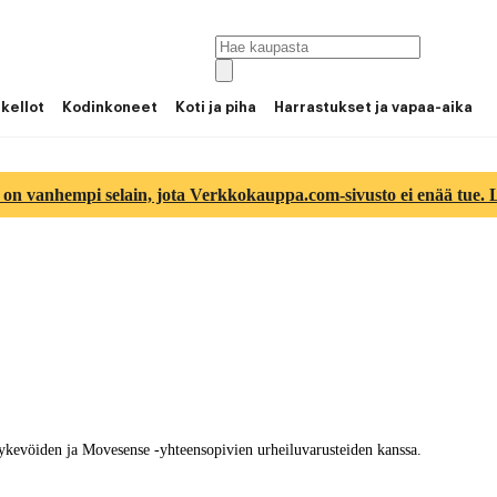
 kellot
Kodinkoneet
Koti ja piha
Harrastukset ja vapaa-aika
 on vanhempi selain, jota Verkkokauppa.com-sivusto ei enää tue. Lu
kevöiden ja Movesense -yhteensopivien urheiluvarusteiden kanssa.