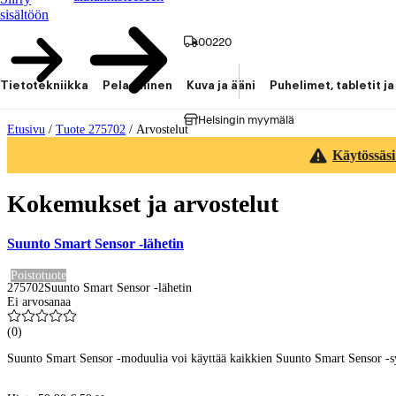
sisältöön
00220
Tietotekniikka
Pelaaminen
Kuva ja ääni
Puhelimet, tabletit ja
Helsingin myymälä
Etusivu
/
Tuote 275702
/
Arvostelut
Käytössäsi
Kokemukset ja arvostelut
Suunto Smart Sensor -lähetin
Poistotuote
275702
Suunto Smart Sensor -lähetin
Ei arvosanaa
(
0
)
Suunto Smart Sensor -moduulia voi käyttää kaikkien Suunto Smart Sensor -sy