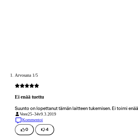
Arvosana 1/5
Ei enää tuettu
Suunto on lopettanut tämän laitteen tukemisen. Ei toimi enä
Veee
25–34v
9.3.2019
Kommentoi
0
4