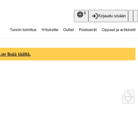
fi
Kirjaudu sisään
Tunnin toimitus
Yrityksille
Outlet
Poistoerät
Oppaat ja artikkelit
Vaihtokauppa
Palvelut
Ajankohtaista
e lisää täältä.