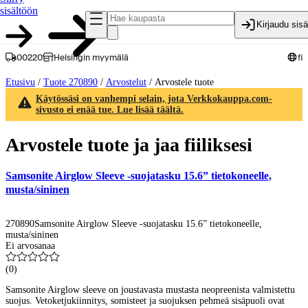
sisältöön
Kirjaudu sis
00220
Helsingin myymälä
fi
Etusivu
/
Tuote 270890
/
Arvostelut
/
Arvostele tuote
Käytössäsi on vanhempi selain, jota Verkkokauppa.com-
sivusto ei enää tue. Lue lisää täältä.
Arvostele tuote ja jaa fiiliksesi
Samsonite Airglow Sleeve -suojatasku 15.6” tietokoneelle,
musta/sininen
270890
Samsonite Airglow Sleeve -suojatasku 15.6” tietokoneelle,
musta/sininen
Ei arvosanaa
(
0
)
Samsonite Airglow sleeve on joustavasta mustasta neopreenista valmistettu
suojus. Vetoketjukiinnitys, somisteet ja suojuksen pehmeä sisäpuoli ovat