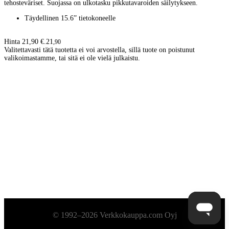
tehosteväriset. Suojassa on ulkotasku pikkutavaroiden säilytykseen.
Täydellinen 15.6” tietokoneelle
Hinta 21,90 €.
21
,
90
Valitettavasti tätä tuotetta ei voi arvostella, sillä tuote on poistunut
valikoimastamme, tai sitä ei ole vielä julkaistu.
Alatunniste
© 1992–2026 Verkkokauppa.com Oyj