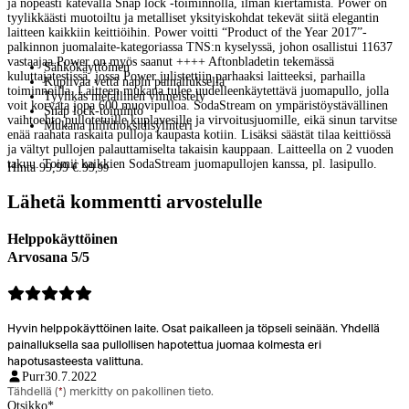
ja nopeasti kätevällä Snap lock -toiminnolla, ilman kiertämistä. Power on
tyylikkäästi muotoiltu ja metalliset yksityiskohdat tekevät siitä elegantin
laitteen kaikkiin keittiöihin. Power voitti “Product of the Year 2017”-
palkinnon juomalaite-kategoriassa TNS:n kyselyssä, johon osallistui 11637
vastaajaa.Power on myös saanut ++++ Aftonbladetin tekemässä
Sähkökäyttöinen
kuluttajatestissä, jossa Power julistettiin parhaaksi laitteeksi, parhailla
Kuplivaa vettä napin painalluksella
toiminnoilla. Laitteen mukana tulee uudelleenkäytettävä juomapullo, jolla
Tyylikäs metallinen viimeistely
voit korvata jopa 600 muovipulloa. SodaStream on ympäristöystävällinen
Snap lock-toiminto
vaihtoehto pullotetuille kuplavesille ja virvoitusjuomille, eikä sinun tarvitse
Mukana hiilidioksidisylinteri
enää raahata raskaita pulloja kaupasta kotiin. Lisäksi säästät tilaa keittiössä
ja vältyt pullojen palauttamiselta takaisin kauppaan. Laitteella on 2 vuoden
takuu. Toimii kaikkien SodaStream juomapullojen kanssa, pl. lasipullo.
Hinta 99,99 €.
99
,
99
Lähetä kommentti arvostelulle
Helppokäyttöinen
Arvosana 5/5
Hyvin helppokäyttöinen laite. Osat paikalleen ja töpseli seinään. Yhdellä
painalluksella saa pullollisen hapotettua juomaa kolmesta eri
hapotusasteesta valittuna.
Purr
30.7.2022
Tähdellä (
*
) merkitty on pakollinen tieto.
Otsikko
*