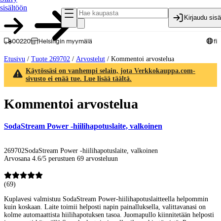
sisältöön
Kirjaudu sis
00220
Helsingin myymälä
fi
Etusivu
/
Tuote 269702
/
Arvostelut
/
Kommentoi arvostelua
Käytössäsi on vanhempi selain, jota Verkkokauppa.com-
sivusto ei enää tue. Lue lisää täältä.
Kommentoi arvostelua
SodaStream Power -hiilihapotuslaite, valkoinen
269702
SodaStream Power -hiilihapotuslaite, valkoinen
Arvosana 4.6/5 perustuen 69 arvosteluun
(
69
)
Kuplavesi valmistuu SodaStream Power-hiilihapotuslaitteella helpommin
kuin koskaan. Laite toimii helposti napin painalluksella, valittavanasi on
kolme automaattista hiilihapotuksen tasoa. Juomapullo kiinnitetään helposti