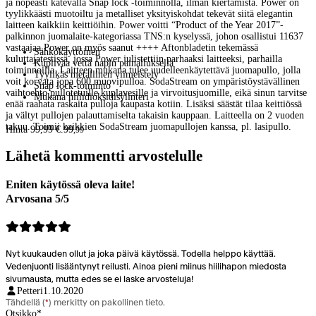
ja nopeasti kätevällä Snap lock -toiminnolla, ilman kiertämistä. Power on
tyylikkäästi muotoiltu ja metalliset yksityiskohdat tekevät siitä elegantin
laitteen kaikkiin keittiöihin. Power voitti “Product of the Year 2017”-
palkinnon juomalaite-kategoriassa TNS:n kyselyssä, johon osallistui 11637
vastaajaa.Power on myös saanut ++++ Aftonbladetin tekemässä
Sähkökäyttöinen
kuluttajatestissä, jossa Power julistettiin parhaaksi laitteeksi, parhailla
Kuplivaa vettä napin painalluksella
toiminnoilla. Laitteen mukana tulee uudelleenkäytettävä juomapullo, jolla
Tyylikäs metallinen viimeistely
voit korvata jopa 600 muovipulloa. SodaStream on ympäristöystävällinen
Snap lock-toiminto
vaihtoehto pullotetuille kuplavesille ja virvoitusjuomille, eikä sinun tarvitse
Mukana hiilidioksidisylinteri
enää raahata raskaita pulloja kaupasta kotiin. Lisäksi säästät tilaa keittiössä
ja vältyt pullojen palauttamiselta takaisin kauppaan. Laitteella on 2 vuoden
takuu. Toimii kaikkien SodaStream juomapullojen kanssa, pl. lasipullo.
Hinta 99,99 €.
99
,
99
Lähetä kommentti arvostelulle
Eniten käytössä oleva laite!
Arvosana 5/5
Nyt kuukauden ollut ja joka päivä käytössä. Todella helppo käyttää.
Vedenjuonti lisääntynyt reilusti. Ainoa pieni miinus hiilihapon miedosta
sivumausta, mutta edes se ei laske arvosteluja!
Petteri
1.10.2020
Tähdellä (
*
) merkitty on pakollinen tieto.
Otsikko
*