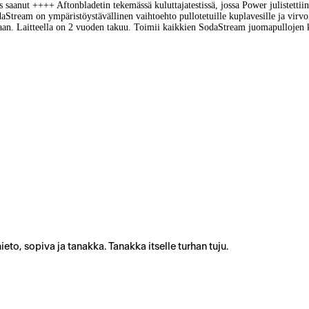
aanut ++++ Aftonbladetin tekemässä kuluttajatestissä, jossa Power julistettiin 
tream on ympäristöystävällinen vaihtoehto pullotetuille kuplavesille ja virvoitu
uppaan. Laitteella on 2 vuoden takuu. Toimii kaikkien SodaStream juomapullojen k
eto, sopiva ja tanakka. Tanakka itselle turhan tuju.