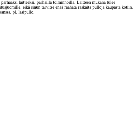
parhaaksi laitteeksi, parhailla toiminnoilla. Laitteen mukana tulee
sjuomille, eikä sinun tarvitse enää raahata raskaita pulloja kaupasta kotiin.
anssa, pl. lasipullo.