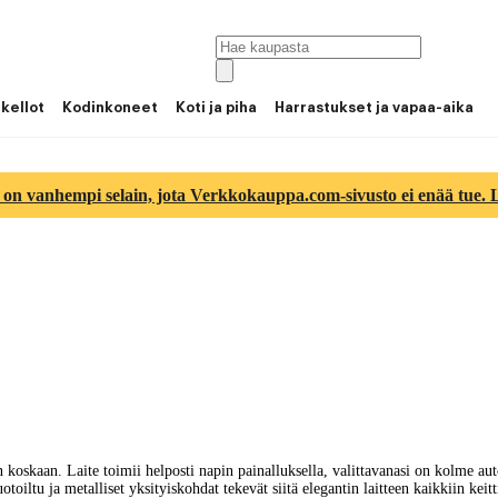
 kellot
Kodinkoneet
Koti ja piha
Harrastukset ja vapaa-aika
 on vanhempi selain, jota Verkkokauppa.com-sivusto ei enää tue. Lu
skaan. Laite toimii helposti napin painalluksella, valittavanasi on kolme auto
toiltu ja metalliset yksityiskohdat tekevät siitä elegantin laitteen kaikkiin kei