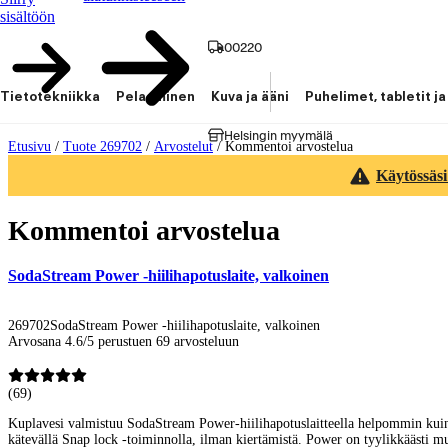
sisältöön
00220
Tietotekniikka
Pelaaminen
Kuva ja ääni
Puhelimet, tabletit ja
Helsingin myymälä
Etusivu
/
Tuote 269702
/
Arvostelut
/
Kommentoi arvostelua
Käytössäsi
Kommentoi arvostelua
SodaStream Power -hiilihapotuslaite, valkoinen
269702
SodaStream Power -hiilihapotuslaite, valkoinen
Arvosana 4.6/5 perustuen 69 arvosteluun
(
69
)
Kuplavesi valmistuu SodaStream Power-hiilihapotuslaitteella helpommin kuin ko
kätevällä Snap lock -toiminnolla, ilman kiertämistä. Power on tyylikkäästi muo