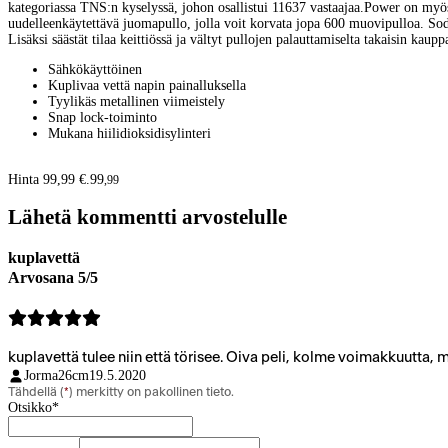
kategoriassa TNS:n kyselyssä, johon osallistui 11637 vastaajaa.Power on myös s
uudelleenkäytettävä juomapullo, jolla voit korvata jopa 600 muovipulloa. SodaS
Lisäksi säästät tilaa keittiössä ja vältyt pullojen palauttamiselta takaisin ka
Sähkökäyttöinen
Kuplivaa vettä napin painalluksella
Tyylikäs metallinen viimeistely
Snap lock-toiminto
Mukana hiilidioksidisylinteri
Hinta 99,99 €.
99
,
99
Lähetä kommentti arvostelulle
kuplavettä
Arvosana 5/5
kuplavettä tulee niin että törisee. Oiva peli, kolme voimakkuutta, mi
Jorma26cm
19.5.2020
Tähdellä (
*
) merkitty on pakollinen tieto.
Otsikko
*