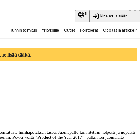
fi
Kirjaudu sisään
Tunnin toimitus
Yrityksille
Outlet
Poistoerät
Oppaat ja artikkelit
Vaihtokauppa
Palvelut
Ajankohtaista
e lisää täältä.
maattista hiilihapotuksen tasoa. Juomapullo kiinnitetään helposti ja nopeasti
ttiöihin. Power voitti “Product of the Year 2017”- palkinnon juomalaite-