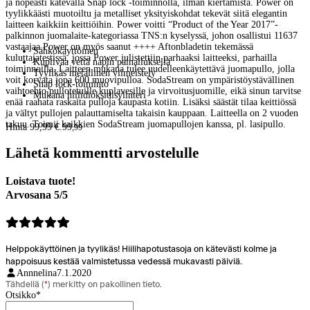
ja nopeasti kätevällä Snap lock -toiminnolla, ilman kiertämistä. Power on
tyylikkäästi muotoiltu ja metalliset yksityiskohdat tekevät siitä elegantin
laitteen kaikkiin keittiöihin. Power voitti “Product of the Year 2017”-
palkinnon juomalaite-kategoriassa TNS:n kyselyssä, johon osallistui 11637
vastaajaa.Power on myös saanut ++++ Aftonbladetin tekemässä
Sähkökäyttöinen
kuluttajatestissä, jossa Power julistettiin parhaaksi laitteeksi, parhailla
Kuplivaa vettä napin painalluksella
toiminnoilla. Laitteen mukana tulee uudelleenkäytettävä juomapullo, jolla
Tyylikäs metallinen viimeistely
voit korvata jopa 600 muovipulloa. SodaStream on ympäristöystävällinen
Snap lock-toiminto
vaihtoehto pullotetuille kuplavesille ja virvoitusjuomille, eikä sinun tarvitse
Mukana hiilidioksidisylinteri
enää raahata raskaita pulloja kaupasta kotiin. Lisäksi säästät tilaa keittiössä
ja vältyt pullojen palauttamiselta takaisin kauppaan. Laitteella on 2 vuoden
takuu. Toimii kaikkien SodaStream juomapullojen kanssa, pl. lasipullo.
Hinta 99,99 €.
99
,
99
Lähetä kommentti arvostelulle
Loistava tuote!
Arvosana 5/5
Helppokäyttöinen ja tyylikäs! Hiilihapotustasoja on kätevästi kolme ja
happoisuus kestää valmistetussa vedessä mukavasti päiviä.
Annnelina
7.1.2020
Tähdellä (
*
) merkitty on pakollinen tieto.
Otsikko
*