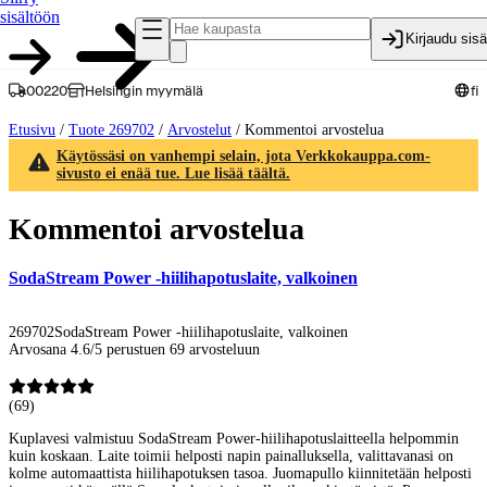
sisältöön
Kirjaudu sis
00220
Helsingin myymälä
fi
Etusivu
/
Tuote 269702
/
Arvostelut
/
Kommentoi arvostelua
Käytössäsi on vanhempi selain, jota Verkkokauppa.com-
sivusto ei enää tue. Lue lisää täältä.
Kommentoi arvostelua
SodaStream Power -hiilihapotuslaite, valkoinen
269702
SodaStream Power -hiilihapotuslaite, valkoinen
Arvosana 4.6/5 perustuen 69 arvosteluun
(
69
)
Kuplavesi valmistuu SodaStream Power-hiilihapotuslaitteella helpommin
kuin koskaan. Laite toimii helposti napin painalluksella, valittavanasi on
kolme automaattista hiilihapotuksen tasoa. Juomapullo kiinnitetään helposti