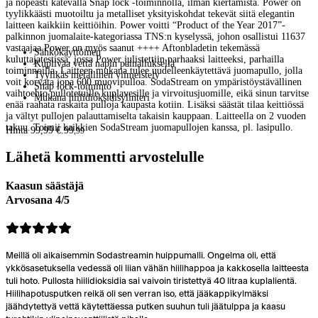
ja nopeasti kätevällä Snap lock -toiminnolla, ilman kiertämistä. Power on
tyylikkäästi muotoiltu ja metalliset yksityiskohdat tekevät siitä elegantin
laitteen kaikkiin keittiöihin. Power voitti “Product of the Year 2017”-
palkinnon juomalaite-kategoriassa TNS:n kyselyssä, johon osallistui 11637
vastaajaa.Power on myös saanut ++++ Aftonbladetin tekemässä
Sähkökäyttöinen
kuluttajatestissä, jossa Power julistettiin parhaaksi laitteeksi, parhailla
Kuplivaa vettä napin painalluksella
toiminnoilla. Laitteen mukana tulee uudelleenkäytettävä juomapullo, jolla
Tyylikäs metallinen viimeistely
voit korvata jopa 600 muovipulloa. SodaStream on ympäristöystävällinen
Snap lock-toiminto
vaihtoehto pullotetuille kuplavesille ja virvoitusjuomille, eikä sinun tarvitse
Mukana hiilidioksidisylinteri
enää raahata raskaita pulloja kaupasta kotiin. Lisäksi säästät tilaa keittiössä
ja vältyt pullojen palauttamiselta takaisin kauppaan. Laitteella on 2 vuoden
takuu. Toimii kaikkien SodaStream juomapullojen kanssa, pl. lasipullo.
Hinta 99,99 €.
99
,
99
Lähetä kommentti arvostelulle
Kaasun säästäjä
Arvosana 4/5
Meillä oli aikaisemmin Sodastreamin huippumalli. Ongelma oli, että
ykkösasetuksella vedessä oli liian vähän hiilihappoa ja kakkosella laitteesta
tuli hoto. Pullosta hiilidioksidia sai vaivoin tiristettyä 40 litraa kuplalientä.
Hiilihapotusputken reikä oli sen verran iso, että jääkappikylmäksi
jäähdytettyä vettä käytettäessa putken suuhun tuli jäätulppa ja kaasu