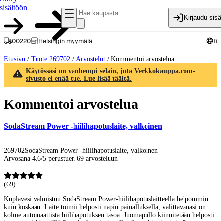
sisältöön
Kirjaudu sis
00220
Helsingin myymälä
fi
Etusivu
/
Tuote 269702
/
Arvostelut
/
Kommentoi arvostelua
Käytössäsi on vanhempi selain, jota Verkkokauppa.com-
sivusto ei enää tue. Lue lisää täältä.
Kommentoi arvostelua
SodaStream Power -hiilihapotuslaite, valkoinen
269702
SodaStream Power -hiilihapotuslaite, valkoinen
Arvosana 4.6/5 perustuen 69 arvosteluun
(
69
)
Kuplavesi valmistuu SodaStream Power-hiilihapotuslaitteella helpommin
kuin koskaan. Laite toimii helposti napin painalluksella, valittavanasi on
kolme automaattista hiilihapotuksen tasoa. Juomapullo kiinnitetään helposti