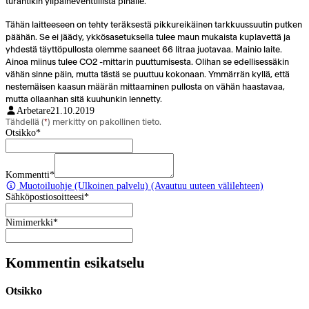
turahtikin ylipaineventtiilistä pihalle.
Tähän laitteeseen on tehty teräksestä pikkureikäinen tarkkuussuutin putken
päähän. Se ei jäädy, ykkösasetuksella tulee maun mukaista kuplavettä ja
yhdestä täyttöpullosta olemme saaneet 66 litraa juotavaa. Mainio laite.
Ainoa miinus tulee CO2 -mittarin puuttumisesta. Olihan se edellisessäkin
vähän sinne päin, mutta tästä se puuttuu kokonaan. Ymmärrän kyllä, että
nestemäisen kaasun määrän mittaaminen pullosta on vähän haastavaa,
mutta ollaanhan sitä kuuhunkin lennetty.
Arbetare
21.10.2019
Tähdellä (
*
) merkitty on pakollinen tieto.
Otsikko
*
Kommentti
*
Muotoiluohje
(Ulkoinen palvelu) (Avautuu uuteen välilehteen)
Sähköpostiosoitteesi
*
Nimimerkki
*
Kommentin esikatselu
Otsikko