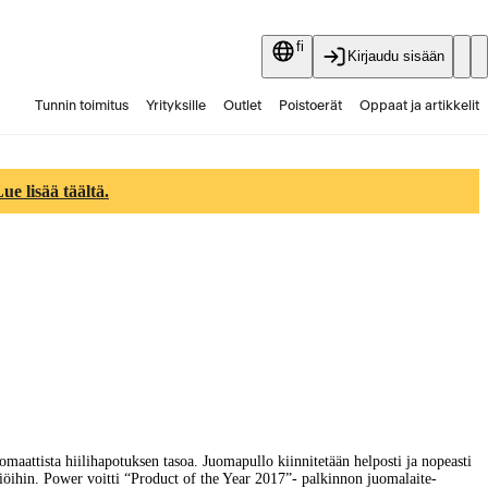
fi
Kirjaudu sisään
Tunnin toimitus
Yrityksille
Outlet
Poistoerät
Oppaat ja artikkelit
Vaihtokauppa
Palvelut
Ajankohtaista
e lisää täältä.
maattista hiilihapotuksen tasoa. Juomapullo kiinnitetään helposti ja nopeasti
ttiöihin. Power voitti “Product of the Year 2017”- palkinnon juomalaite-