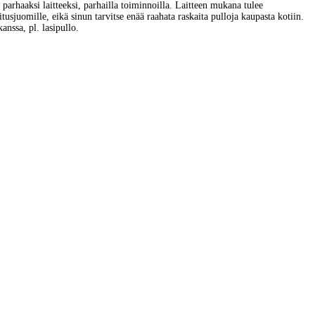
parhaaksi laitteeksi, parhailla toiminnoilla. Laitteen mukana tulee
sjuomille, eikä sinun tarvitse enää raahata raskaita pulloja kaupasta kotiin.
anssa, pl. lasipullo.