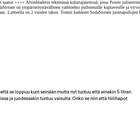
aanut ++++ Aftonbladetin tekemässä kuluttajatestissä, jossa Power julistettiin 
tream on ympäristöystävällinen vaihtoehto pullotetuille kuplavesille ja virvoitu
uppaan. Laitteella on 2 vuoden takuu. Toimii kaikkien SodaStream juomapullojen k
että se loppuu kuin seinään mutta nyt tuntuu että ainakin 5 litran
sa ja juodessakin tuntuu vaisulta. Onko se niin että hiilihapot