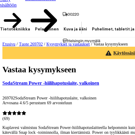
sisältöön
00220
Tietotekniikka
Pelaaminen
Kuva ja ääni
Puhelimet, tabletit ja
Helsingin myymälä
Etusivu
/
Tuote 269702
/
Kysymykset ja vastaukset
/
Vastaa kysymykseen
Käytössäsi
Vastaa kysymykseen
SodaStream Power -hiilihapotuslaite, valkoinen
269702
SodaStream Power -hiilihapotuslaite, valkoinen
Arvosana 4.6/5 perustuen 69 arvosteluun
(
69
)
Kuplavesi valmistuu SodaStream Power-hiilihapotuslaitteella helpommin kuin ko
kätevällä Snap lock -toiminnolla, ilman kiertämistä. Power on tyylikkäästi muo