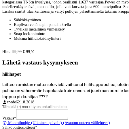
kategoriassa TNS:n kyselyssä, johon osallistui 11637 vastaajaa.Power on myös s
uudelleenkäytettävä juomapullo, jolla voit korvata jopa 600 muovipulloa. SodaS
Lisäksi säästät tilaa keittiössä ja vältyt pullojen palauttamiselta takaisin ka
Sähkökäyttöinen
Kuplivaa vettä napin painalluksella
Tyylikäs metallinen viimeistely
Snap lock-toiminto
Mukana hiilidioksidisylinteri
Hinta 99,99 €.
99
,
99
Lähetä vastaus kysymykseen
hiilihapot
laitteen omistan mutten ole vielä vaihtanut hiilihappopulloa, oletin 
pulloa on vähemmän hapokasta kuin ennen, ei juurikaan poreile lasis
loppuu pikkuhiljaa ????
spede62
1.8.2018
Tähdellä (
*
) merkitty on pakollinen tieto.
Vastaus
*
Muotoiluohje
(Ulkoinen palvelu) (Avautuu uuteen välilehteen)
Sähköpostiosoitteesi
*