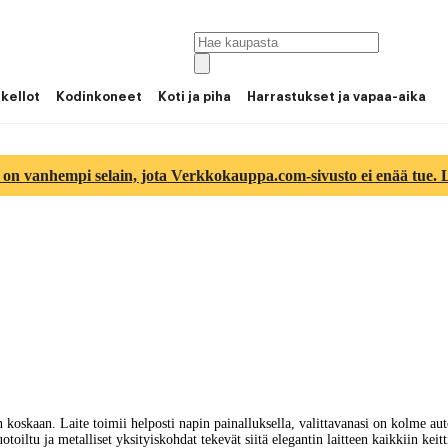
 kellot
Kodinkoneet
Koti ja piha
Harrastukset ja vapaa-aika
 on vanhempi selain, jota Verkkokauppa.com-sivusto ei enää tue. Lu
skaan. Laite toimii helposti napin painalluksella, valittavanasi on kolme auto
toiltu ja metalliset yksityiskohdat tekevät siitä elegantin laitteen kaikkiin kei