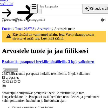
sisältöön
Kirjaudu sis
00220
Helsingin myymälä
fi
Etusivu
/
Tuote 268733
/
Arvostelut
/
Arvostele tuote
Käytössäsi on vanhempi selain, jota Verkkokauppa.com-
sivusto ei enää tue. Lue lisää täältä.
Arvostele tuote ja jaa fiiliksesi
Brabantia pesupussi herkille tekstiileille, 3 kpl, valkoinen
Poistotuote
268733
Brabantia pesupussi herkille tekstiileille, 3 kpl, valkoinen
Ei arvosanaa
(
0
)
Vetoketjulla suljettavat pesupussit herkille tekstiileille ja mm.
kangaslenkkareille. Pesupussi estää herkkien tekstiileiden ja pesukoneen
vahingoittumisen huuhtelun ja linkouksen ajan.
Kolme pesupussia, 2 eri kokoa