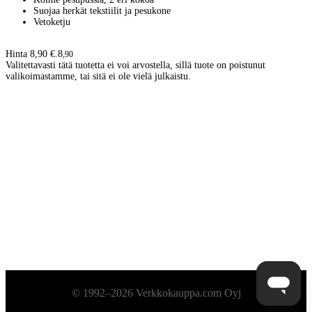
Suojaa herkät tekstiilit ja pesukone
Vetoketju
Hinta 8,90 €.
8
,
90
Valitettavasti tätä tuotetta ei voi arvostella, sillä tuote on poistunut
valikoimastamme, tai sitä ei ole vielä julkaistu.
Alatunniste
© 1992–2026 Verkkokauppa.com Oyj