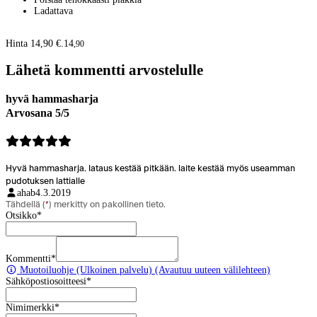
Ladattava
Hinta 14,90 €.
14
,
90
Lähetä kommentti arvostelulle
hyvä hammasharja
Arvosana 5/5
Hyvä hammasharja. lataus kestää pitkään. laite kestää myös useamman
pudotuksen lattialle
ahab
4.3.2019
Tähdellä (
*
) merkitty on pakollinen tieto.
Otsikko
*
Kommentti
*
Muotoiluohje
(Ulkoinen palvelu) (Avautuu uuteen välilehteen)
Sähköpostiosoitteesi
*
Nimimerkki
*