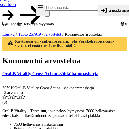
sisältöön
Kirjaudu sis
00220
Helsingin myymälä
fi
Etusivu
/
Tuote 267919
/
Arvostelut
/
Kommentoi arvostelua
Käytössäsi on vanhempi selain, jota Verkkokauppa.com-
sivusto ei enää tue. Lue lisää täältä.
Kommentoi arvostelua
Oral-B Vitality Cross Action -sähköhammasharja
267919
Oral-B Vitality Cross Action -sähköhammasharja
Ei arvosanaa
(
0
)
Oral B Vitality - Terve suu, joka näkyy hymyssäsi. 7600 hellävaraista
edestakaista liikettä minuutissa poistavat tehokkaasti plakkia.
7600 hellävaraista liikettä/min
Poistaa tehokkaasti plakkia