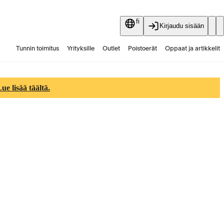
fi
Kirjaudu sisään
Tunnin toimitus
Yrityksille
Outlet
Poistoerät
Oppaat ja artikkelit
Vaihtokauppa
Palvelut
Ajankohtaista
e lisää täältä.