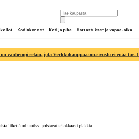
 kellot
Kodinkoneet
Koti ja piha
Harrastukset ja vapaa-aika
 on vanhempi selain, jota Verkkokauppa.com-sivusto ei enää tue. Lu
sta liikettä minuutissa poistavat tehokkaasti plakkia.