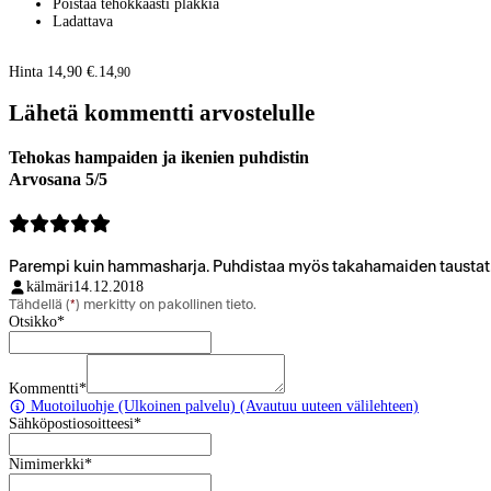
Poistaa tehokkaasti plakkia
Ladattava
Hinta 14,90 €.
14
,
90
Lähetä kommentti arvostelulle
Tehokas hampaiden ja ikenien puhdistin
Arvosana 5/5
Parempi kuin hammasharja. Puhdistaa myös takahamaiden taustat. Yk
kälmäri
14.12.2018
Tähdellä (
*
) merkitty on pakollinen tieto.
Otsikko
*
Kommentti
*
Muotoiluohje
(Ulkoinen palvelu) (Avautuu uuteen välilehteen)
Sähköpostiosoitteesi
*
Nimimerkki
*