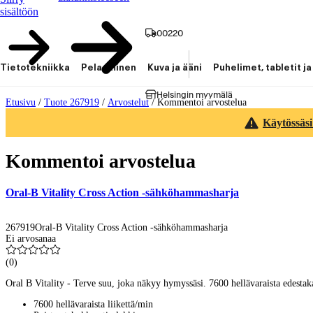
sisältöön
00220
Tietotekniikka
Pelaaminen
Kuva ja ääni
Puhelimet, tabletit ja
Helsingin myymälä
Etusivu
/
Tuote 267919
/
Arvostelut
/
Kommentoi arvostelua
Käytössäsi
Kommentoi arvostelua
Oral-B Vitality Cross Action -sähköhammasharja
267919
Oral-B Vitality Cross Action -sähköhammasharja
Ei arvosanaa
(
0
)
Oral B Vitality - Terve suu, joka näkyy hymyssäsi. 7600 hellävaraista edestakai
7600 hellävaraista liikettä/min