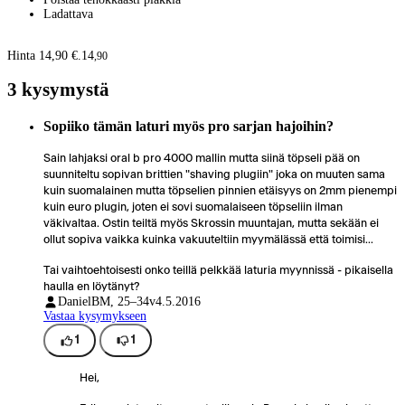
Ladattava
Hinta 14,90 €.
14
,
90
3 kysymystä
Sopiiko tämän laturi myös pro sarjan hajoihin?
Sain lahjaksi oral b pro 4000 mallin mutta siinä töpseli pää on
suunniteltu sopivan brittien "shaving plugiin" joka on muuten sama
kuin suomalainen mutta töpselien pinnien etäisyys on 2mm pienempi
kuin euro plugin, joten ei sovi suomalaiseen töpseliin ilman
väkivaltaa. Ostin teiltä myös Skrossin muuntajan, mutta sekään ei
ollut sopiva vaikka kuinka vakuuteltiin myymälässä että toimisi...
Tai vaihtoehtoisesti onko teillä pelkkää laturia myynnissä - pikaisella
haulla en löytänyt?
DanielB
M, 25–34v
4.5.2016
Vastaa kysymykseen
1
1
Hei,