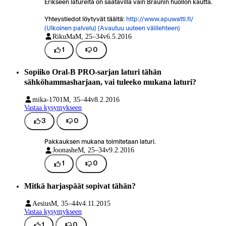
Erikseen latureita on saatavilla vain Braunin huollon kautta.
Yhteystiedot löytyvät täältä:
http://www.apuwatti.fi/
(Ulkoinen palvelu) (Avautuu uuteen välilehteen)
RikuMa
M, 25–34v
6.5.2016
1
0
Sopiiko Oral-B PRO-sarjan laturi tähän
sähköhammasharjaan, vai tuleeko mukana laturi?
mika-1701
M, 35–44v
8.2.2016
Vastaa kysymykseen
3
0
Pakkauksen mukana toimitetaan laturi.
Joonashe
M, 25–34v
9.2.2016
1
0
Mitkä harjaspäät sopivat tähän?
Aesius
M, 35–44v
4.11.2015
Vastaa kysymykseen
1
0