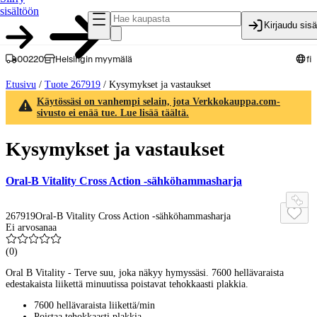
sisältöön
Kirjaudu sis
00220
Helsingin myymälä
fi
Etusivu
/
Tuote 267919
/
Kysymykset ja vastaukset
Käytössäsi on vanhempi selain, jota Verkkokauppa.com-
sivusto ei enää tue. Lue lisää täältä.
Kysymykset ja vastaukset
Oral-B Vitality Cross Action -sähköhammasharja
267919
Oral-B Vitality Cross Action -sähköhammasharja
Ei arvosanaa
(
0
)
Oral B Vitality - Terve suu, joka näkyy hymyssäsi. 7600 hellävaraista
edestakaista liikettä minuutissa poistavat tehokkaasti plakkia.
7600 hellävaraista liikettä/min
Poistaa tehokkaasti plakkia