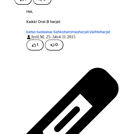
Hei,
Kaikki Oral-B harjat:
katso tuotealue Sahkohammasharjat-Vaihtoharjat
JyriL
M, 25–34v
4.11.2015
1
0