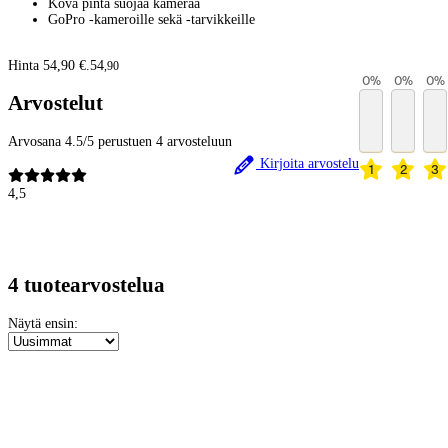
Kova pinta suojaa kameraa
GoPro -kameroille sekä -tarvikkeille
Hinta 54,90 €.
54
,
90
0
%
0
%
0
%
Arvostelut
Arvosana 4.5/5 perustuen 4 arvosteluun
Kirjoita arvostelu
1
2
3
4,5
4 tuotearvostelua
Näytä ensin: