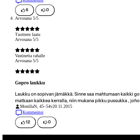
Kommentoi
6
0
Arvosana 5/5
Tuotteen laatu
Arvosana 5/5
Vastinetta rahalle
Arvosana 5/5
Gopro laukku
Laukku on sopivan jämäkkä. Sinne saa mahtumaan kaikki gopro
matkaan kaikkea kerralla, niin mukana pikku pussukka , johon s
Monilla
N, 45–54v
20.11.2015
Kommentoi
12
0