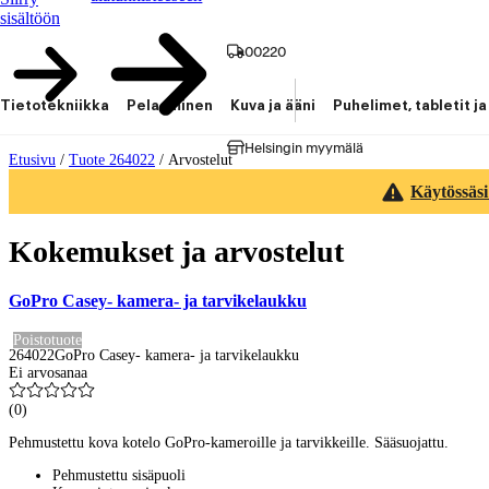
sisältöön
00220
Tietotekniikka
Pelaaminen
Kuva ja ääni
Puhelimet, tabletit ja
Helsingin myymälä
Etusivu
/
Tuote 264022
/
Arvostelut
Käytössäsi
Kokemukset ja arvostelut
GoPro Casey- kamera- ja tarvikelaukku
Poistotuote
264022
GoPro Casey- kamera- ja tarvikelaukku
Ei arvosanaa
(
0
)
Pehmustettu kova kotelo GoPro-kameroille ja tarvikkeille. Sääsuojattu.
Pehmustettu sisäpuoli