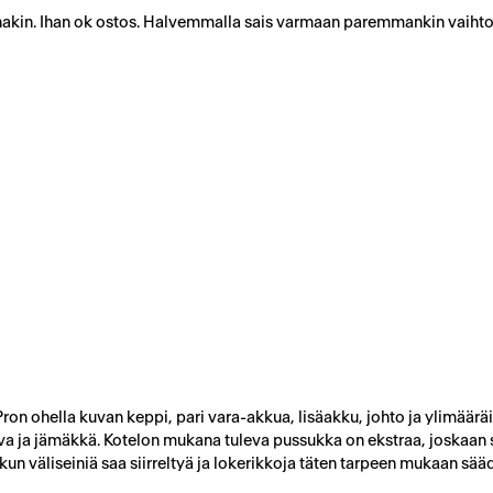
inakin. Ihan ok ostos. Halvemmalla sais varmaan paremmankin vaiht
on ohella kuvan keppi, pari vara-akkua, lisäakku, johto ja ylimäärä
va ja jämäkkä. Kotelon mukana tuleva pussukka on ekstraa, joskaan si
un väliseiniä saa siirreltyä ja lokerikkoja täten tarpeen mukaan sää