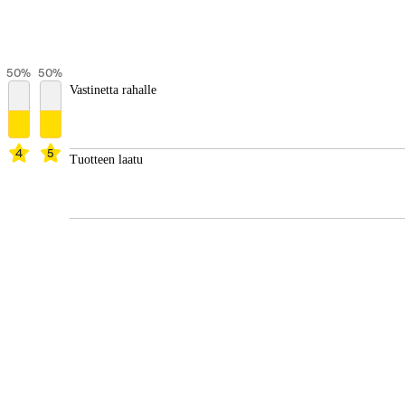
50
%
50
%
Vastinetta rahalle
4
5
Tuotteen laatu