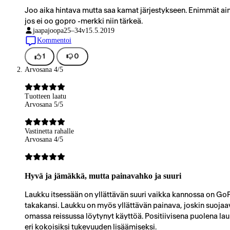
Joo aika hintava mutta saa kamat järjestykseen. Enimmät a
jos ei oo gopro -merkki niin tärkeä.
jaapajoopa
25–34v
15.5.2019
Kommentoi
1
0
Arvosana 4/5
Tuotteen laatu
Arvosana 5/5
Vastinetta rahalle
Arvosana 4/5
Hyvä ja jämäkkä, mutta painavahko ja suuri
Laukku itsessään on yllättävän suuri vaikka kannossa on GoPr
takakansi. Laukku on myös yllättävän painava, joskin suojaa
omassa reissussa löytynyt käyttöä. Positiivisena puolena lauk
eri kokoisiksi tukevuuden lisäämiseksi.