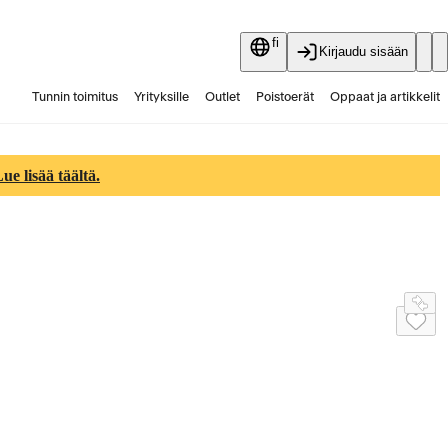
fi
Kirjaudu sisään
Tunnin toimitus
Yrityksille
Outlet
Poistoerät
Oppaat ja artikkelit
Vaihtokauppa
Palvelut
Ajankohtaista
e lisää täältä.