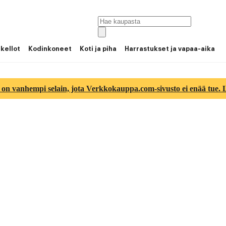
 kellot
Kodinkoneet
Koti ja piha
Harrastukset ja vapaa-aika
 on vanhempi selain, jota Verkkokauppa.com-sivusto ei enää tue. Lu