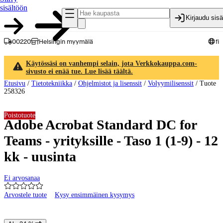
sisältöön
Kirjaudu sis
00220
Helsingin myymälä
fi
Käytössäsi on vanhempi selain, jota Verkkokauppa.com-
sivusto ei enää tue. Lue lisää täältä.
Etusivu
/
Tietotekniikka
/
Ohjelmistot ja lisenssit
/
Volyymilisenssit
/
Tuote
258326
Poistotuote
Adobe Acrobat Standard DC for
Teams - yrityksille - Taso 1 (1-9) - 12
kk - uusinta
Ei arvosanaa
Arvostele tuote
Kysy ensimmäinen kysymys
Tuotteen kuvat ja videot