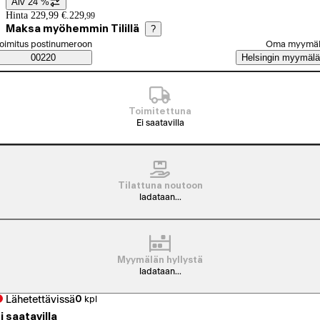
Alv 24 %
Hintatiedot
Hinta 229,99 €.
229
,
99
Maksa myöhemmin Tilillä
?
alitse tilaustapa
oimitus postinumeroon
Oma myymä
Saatavuustiedot
00220
Helsingin myymälä
Toimitettuna
Ei saatavilla
Tilattuna noutoon
ladataan...
Myymälän hyllystä
ladataan...
Lähetettävissä
0
kpl
i saatavilla