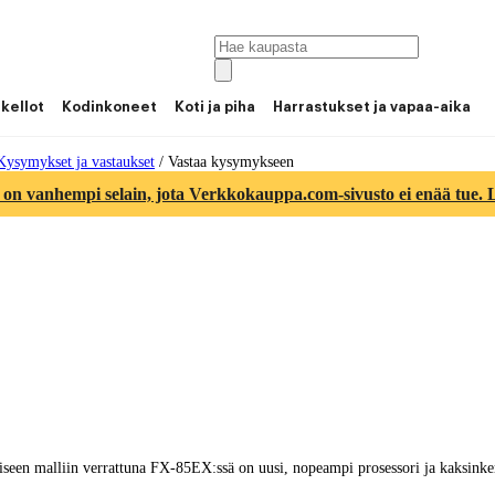
 kellot
Kodinkoneet
Koti ja piha
Harrastukset ja vapaa-aika
Kysymykset ja vastaukset
/
Vastaa kysymykseen
 on vanhempi selain, jota Verkkokauppa.com-sivusto ei enää tue. Lu
iseen malliin verrattuna FX-85EX:ssä on uusi, nopeampi prosessori ja kaksinker