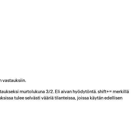
 vastauksiin.
taukseksi murtolukuna 3/2. Eli aivan hyödytöntä. shift+= merkillä
sissa tulee selvästi vääriä tilanteissa, joissa käytän edellisen