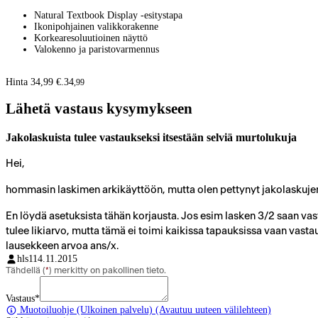
Natural Textbook Display -esitystapa
Ikonipohjainen valikkorakenne
Korkearesoluutioinen näyttö
Valokenno ja paristovarmennus
Hinta 34,99 €.
34
,
99
Lähetä vastaus kysymykseen
Jakolaskuista tulee vastaukseksi itsestään selviä murtolukuja
Hei,
hommasin laskimen arkikäyttöön, mutta olen pettynyt jakolaskujen
En löydä asetuksista tähän korjausta. Jos esim lasken 3/2 saan vas
tulee likiarvo, mutta tämä ei toimi kaikissa tapauksissa vaan vastauk
lausekkeen arvoa ans/x.
hls1
14.11.2015
Tähdellä (
*
) merkitty on pakollinen tieto.
Vastaus
*
Muotoiluohje
(Ulkoinen palvelu) (Avautuu uuteen välilehteen)