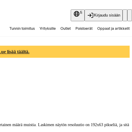
fi
Kirjaudu sisään
Tunnin toimitus
Yrityksille
Outlet
Poistoerät
Oppaat ja artikkelit
Vaihtokauppa
Palvelut
Ajankohtaista
e lisää täältä.
tainen määrä muistia. Laskimen näytön resoluutio on 192x63 pikseliä, ja sitä