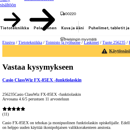
sisältöön
00220
Tietotekniikka
Pelaaminen
Kuva ja ääni
Puhelimet, tabletit ja
Helsingin myymälä
Etusivu
/
Tietotekniikka
/
Toimisto ja työhuone
/
Laskimet
/
Tuote 256235
/
Käytössäsi
Vastaa kysymykseen
Casio ClassWiz FX-85EX -funktiolaskin
256235
Casio ClassWiz FX-85EX -funktiolaskin
Arvosana 4.6/5 perustuen 11 arvosteluun
(
11
)
Casio FX-85EX on tehokas ja monipuolinen funktiolaskin opiskelijalle. Edell
on helppo uuden käyttää ikonipohjaisen valikkorakenteen ansiosta.