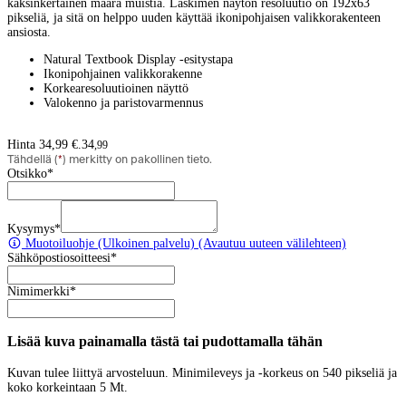
kaksinkertainen määrä muistia. Laskimen näytön resoluutio on 192x63
pikseliä, ja sitä on helppo uuden käyttää ikonipohjaisen valikkorakenteen
ansiosta.
Natural Textbook Display -esitystapa
Ikonipohjainen valikkorakenne
Korkearesoluutioinen näyttö
Valokenno ja paristovarmennus
Hinta 34,99 €.
34
,
99
Tähdellä (
*
) merkitty on pakollinen tieto.
Otsikko
*
Kysymys
*
Muotoiluohje
(Ulkoinen palvelu) (Avautuu uuteen välilehteen)
Sähköpostiosoitteesi
*
Nimimerkki
*
Lisää kuva painamalla tästä tai pudottamalla tähän
Kuvan tulee liittyä arvosteluun. Minimileveys ja -korkeus on 540 pikseliä ja
koko korkeintaan 5 Mt.