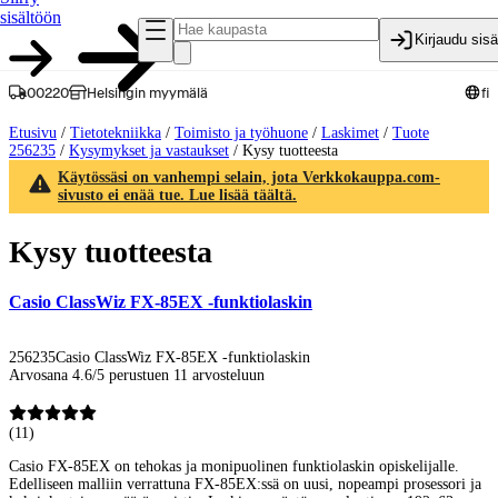
sisältöön
Kirjaudu sis
00220
Helsingin myymälä
fi
Etusivu
/
Tietotekniikka
/
Toimisto ja työhuone
/
Laskimet
/
Tuote
256235
/
Kysymykset ja vastaukset
/
Kysy tuotteesta
Käytössäsi on vanhempi selain, jota Verkkokauppa.com-
sivusto ei enää tue. Lue lisää täältä.
Kysy tuotteesta
Casio ClassWiz FX-85EX -funktiolaskin
256235
Casio ClassWiz FX-85EX -funktiolaskin
Arvosana 4.6/5 perustuen 11 arvosteluun
(
11
)
Casio FX-85EX on tehokas ja monipuolinen funktiolaskin opiskelijalle.
Edelliseen malliin verrattuna FX-85EX:ssä on uusi, nopeampi prosessori ja