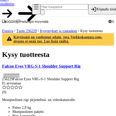
sisältöön
Kirjaudu sis
00220
Helsingin myymälä
fi
Etusivu
/
Tuote 256229
/
Kysymykset ja vastaukset
/
Kysy tuotteesta
Käytössäsi on vanhempi selain, jota Verkkokauppa.com-
sivusto ei enää tue. Lue lisää täältä.
Kysy tuotteesta
Falcon Eyes VRG-S-1 Shoulder Support Rig
Poistotuote
256229
Falcon Eyes VRG-S-1 Shoulder Support Rig
Ei arvosanaa
(
0
)
Monipuolinen rigi järjestelmä- tai videokameralle.
Paino 2,8 kg
Monipuolinen paketti
Rigi-kameroille