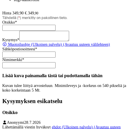
Hinta 349,90 €.
349
,
90
Tähdellä (
*
) merkitty on pakollinen tieto.
Otsikko
*
Kysymys
*
Muotoiluohje
(Ulkoinen palvelu) (Avautuu uuteen välilehteen)
Sähköpostiosoitteesi
*
Nimimerkki
*
Lisää kuva painamalla tästä tai pudottamalla tähän
Kuvan tulee liittyä arvosteluun. Minimileveys ja -korkeus on 540 pikseliä ja
koko korkeintaan 5 Mt.
Kysymyksen esikatselu
Otsikko
Anonyymi
28.7.2026
Lähettämällä viestin hyväksyt
ehdot
(Ulkoinen palvelu) (Avautuu uuteen