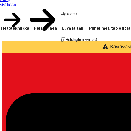
sisältöön
00220
Tietotekniikka
Pelaaminen
Kuva ja ääni
Puhelimet, tabletit ja
Helsingin myymälä
Käytössäsi