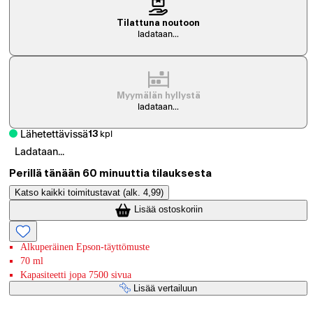
Tilattuna noutoon
ladataan...
Myymälän hyllystä
ladataan...
Lähetettävissä
13
kpl
Ladataan...
Perillä tänään 60 minuuttia tilauksesta
Katso kaikki toimitustavat
(alk. 4,99)
Lisää ostoskoriin
Alkuperäinen Epson-täyttömuste
70 ml
Kapasiteetti jopa 7500 sivua
Lisää vertailuun