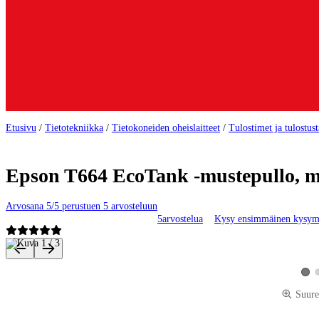
Etusivu
/
Tietotekniikka
/
Tietokoneiden oheislaitteet
/
Tulostimet ja tulostus
Epson T664 EcoTank -mustepullo, 
Arvosana 5/5 perustuen 5 arvosteluun
5
arvostelua
Kysy ensimmäinen kysym
Tuotteen kuvat ja videot
Kats
Suure