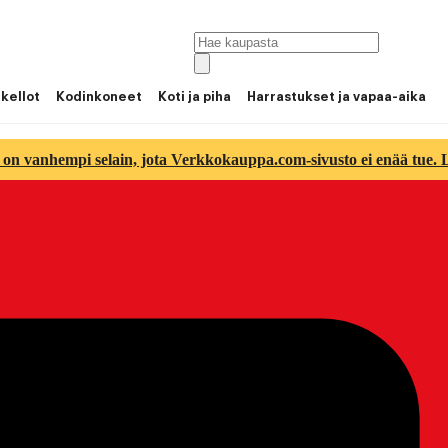
 kellot
Kodinkoneet
Koti ja piha
Harrastukset ja vapaa-aika
 on vanhempi selain, jota Verkkokauppa.com-sivusto ei enää tue. Lu