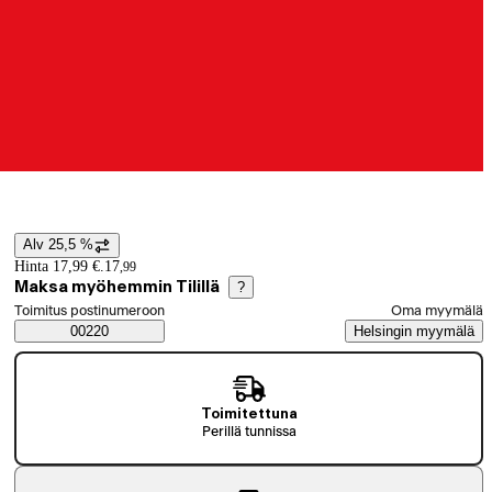
Alv 25,5 %
Hintatiedot
Hinta 17,99 €.
17
,
99
Maksa myöhemmin Tilillä
?
Valitse tilaustapa
Toimitus postinumeroon
Oma myymälä
Saatavuustiedot
00220
Helsingin myymälä
Toimitettuna
Perillä tunnissa