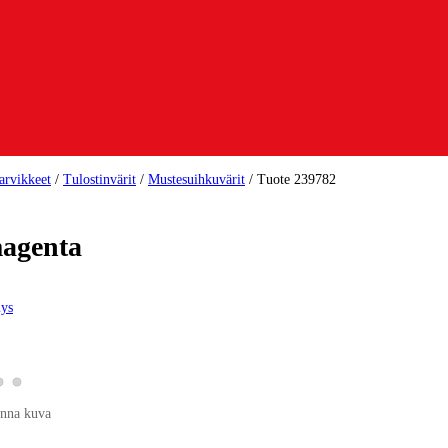
tarvikkeet
/
Tulostinvärit
/
Mustesuihkuvärit
/
Tuote 239782
magenta
ys
Katso tuotekuva 2
Katso tuotekuva 3
o tuotekuva 1
nna kuva