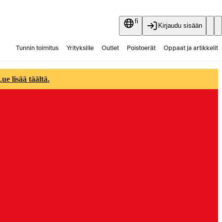
fi
Kirjaudu sisään
Tunnin toimitus
Yrityksille
Outlet
Poistoerät
Oppaat ja artikkelit
Vaihtokauppa
Palvelut
Ajankohtaista
e lisää täältä.