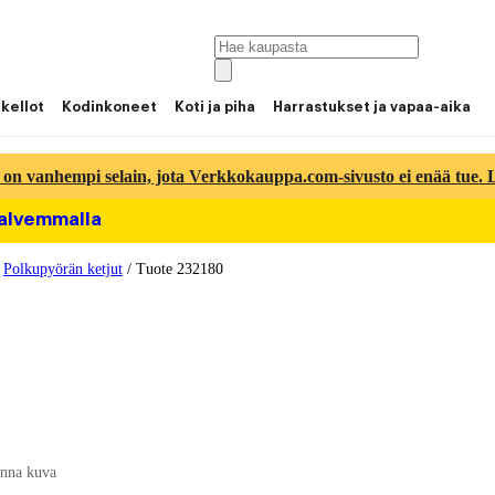
 kellot
Kodinkoneet
Koti ja piha
Harrastukset ja vapaa-aika
 on vanhempi selain, jota Verkkokauppa.com-sivusto ei enää tue. Lu
halvemmalla
/
Polkupyörän ketjut
/
Tuote 232180
nna kuva