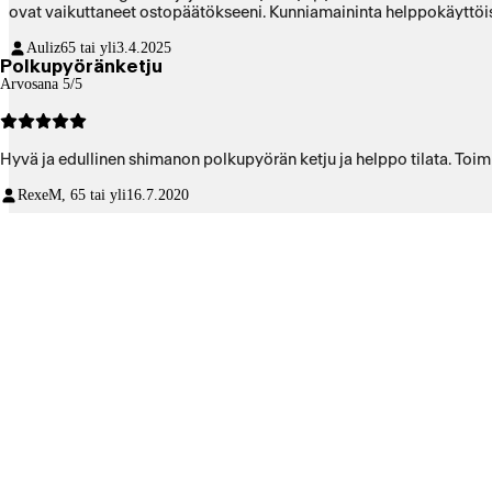
ovat vaikuttaneet ostopäätökseeni. Kunniamaininta helppokäyttöise
Auliz
65 tai yli
3.4.2025
Polkupyöränketju
Arvosana 5/5
Hyvä ja edullinen shimanon polkupyörän ketju ja helppo tilata. Toimi
Rexe
M, 65 tai yli
16.7.2020