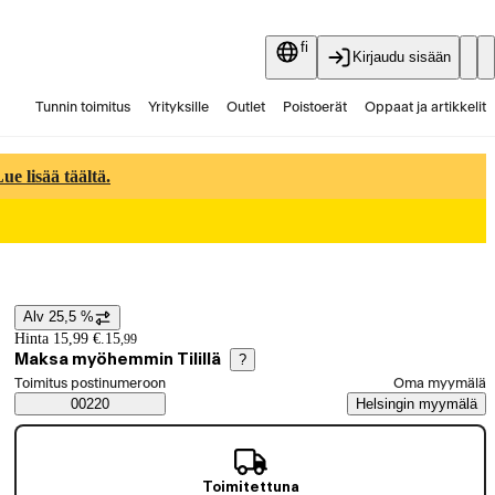
fi
Kirjaudu sisään
Tunnin toimitus
Yrityksille
Outlet
Poistoerät
Oppaat ja artikkelit
Vaihtokauppa
Palvelut
Ajankohtaista
e lisää täältä.
Alv 25,5 %
Hintatiedot
Hinta 15,99 €.
15
,
99
Maksa myöhemmin Tilillä
?
Valitse tilaustapa
Toimitus postinumeroon
Oma myymälä
Saatavuustiedot
00220
Helsingin myymälä
Toimitettuna