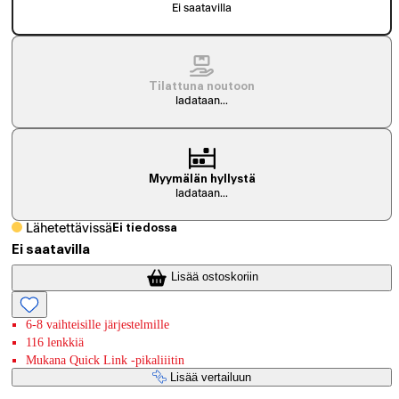
Ei saatavilla
Tilattuna noutoon
ladataan...
Myymälän hyllystä
ladataan...
Lähetettävissä
Ei tiedossa
Ei saatavilla
Lisää ostoskoriin
6-8 vaihteisille järjestelmille
116 lenkkiä
Mukana Quick Link -pikaliiitin
Lisää vertailuun