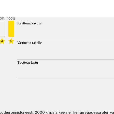
0
%
100
%
Käyttömukavuus
4
5
Vastinetta rahalle
Tuotteen laatu
en onnistuneesti. 2000 km:n jälkeen, eli kerran vuodessa olen vaiht