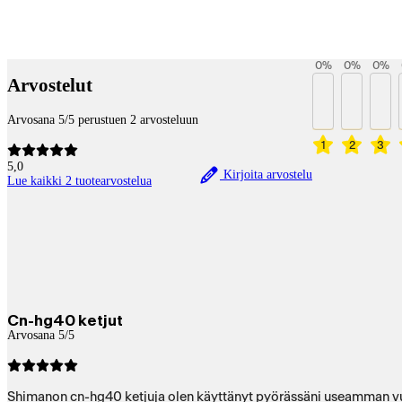
Maksupalvelut
0
%
0
%
0
%
Arvostelut
Arvosana 5/5 perustuen 2 arvosteluun
1
2
3
5,0
Kirjoita arvostelu
Lue kaikki 2 tuotearvostelua
Cn-hg40 ketjut
Arvosana 5/5
Shimanon cn-hg40 ketjuja olen käyttänyt pyörässäni useamman vuod