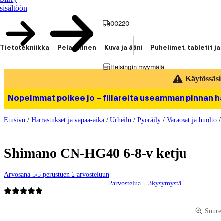
sisältöön
00220
Tietotekniikka
Pelaaminen
Kuva ja ääni
Puhelimet, tabletit ja
Helsingin myymälä
Käytössäsi
Nopeimmat polkee jo – fillareita useamman pinnan 
Etusivu
/
Harrastukset ja vapaa-aika
/
Urheilu
/
Pyöräily
/
Varaosat ja huolto
Shimano CN-HG40 6-8-v ketju
Arvosana 5/5 perustuen 2 arvosteluun
2
arvostelua
3
kysymystä
Tuotteen kuvat ja videot
Suure