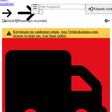
sisältöön
Kirjaudu sis
00220
Helsingin myymälä
fi
Käytössäsi on vanhempi selain, jota Verkkokauppa.com-
sivusto ei enää tue. Lue lisää täältä.