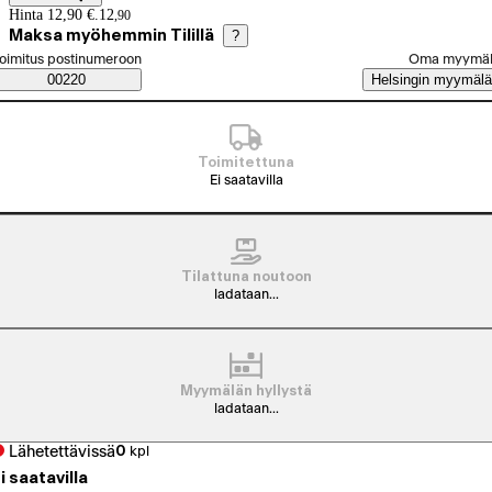
Hintatiedot
Hinta 12,90 €.
12
,
90
Maksa myöhemmin Tilillä
?
alitse tilaustapa
oimitus postinumeroon
Oma myymä
Saatavuustiedot
00220
Helsingin myymälä
Toimitettuna
Ei saatavilla
Tilattuna noutoon
ladataan...
Myymälän hyllystä
ladataan...
Lähetettävissä
0
kpl
i saatavilla