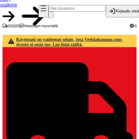
sisältöön
Kirjaudu sis
00220
Helsingin myymälä
fi
Käytössäsi on vanhempi selain, jota Verkkokauppa.com-
sivusto ei enää tue. Lue lisää täältä.