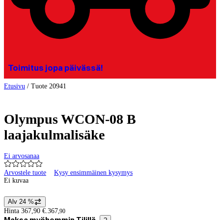
Toimitus jopa päivässä!
Etusivu
/
Tuote 20941
Olympus WCON-08 B
laajakulmalisäke
Ei arvosanaa
Arvostele tuote
Kysy ensimmäinen kysymys
Ei kuvaa
Alv 24 %
Hintatiedot
Hinta 367,90 €.
367
,
90