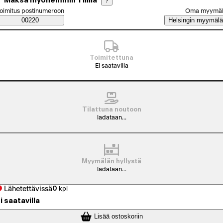
Maksa myöhemmin Tilillä
?
alitse tilaustapa
oimitus postinumeroon
Oma myymä
Saatavuustiedot
00220
Helsingin myymälä
Toimitettuna
Ei saatavilla
Tilattuna noutoon
ladataan...
Myymälän hyllystä
ladataan...
Lähetettävissä
0
kpl
i saatavilla
Lisää ostoskoriin