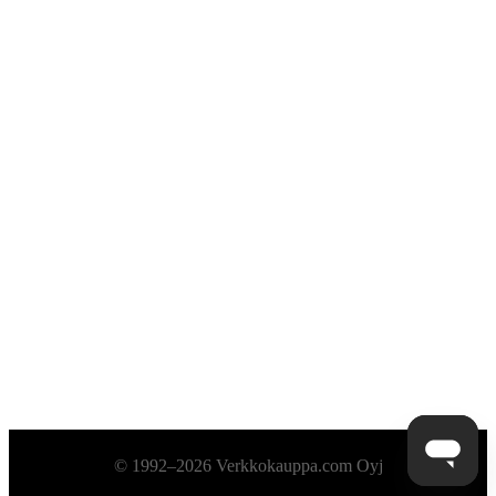
Alatunniste
© 1992–2026 Verkkokauppa.com Oyj