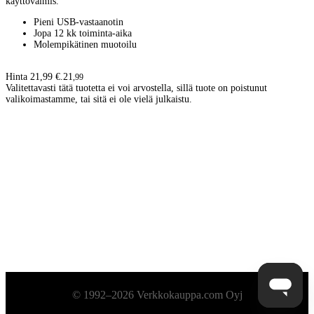
käyttövalmis.
Pieni USB-vastaanotin
Jopa 12 kk toiminta-aika
Molempikätinen muotoilu
Hinta 21,99 €.
21
,
99
Valitettavasti tätä tuotetta ei voi arvostella, sillä tuote on poistunut
valikoimastamme, tai sitä ei ole vielä julkaistu.
Alatunniste
© 1992–2026 Verkkokauppa.com Oyj