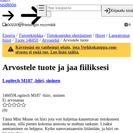
sisältöön
Kirjaudu sis
00220
Helsingin myymälä
fi
Etusivu
/
Tietotekniikka
/
Tietokoneiden oheislaitteet
/
Hiiret
/
Langattomat
hiiret
/
Tuote 146059
/
Arvostelut
/
Arvostele tuote
Käytössäsi on vanhempi selain, jota Verkkokauppa.com-
sivusto ei enää tue. Lue lisää täältä.
Arvostele tuote ja jaa fiiliksesi
Logitech M187 -hiiri, sininen
146059
Logitech M187 -hiiri, sininen
Ei arvosanaa
(
0
)
Tämä Mini Mouse on hiiri jota voit kuljettaa kannettavan tietokoneen
mukana, sillä pienen kokonsa ansiosta se mahtuu taskuun. Lisäksi
asentaminen on helppoa. Kytke nanovastaanotin liitäntään, ja hiiri on