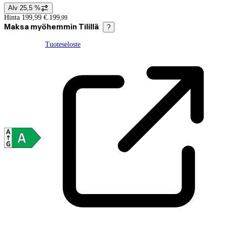
Alv 25,5 %
Hintatiedot
Hinta 199,99 €.
199
,
99
Maksa myöhemmin Tilillä
?
Tuoteseloste