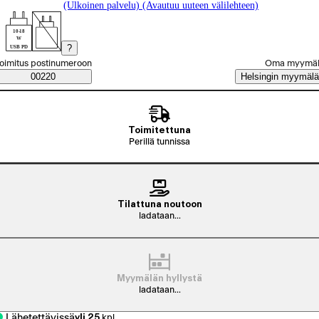
(Ulkoinen palvelu) (Avautuu uuteen välilehteen)
10-18
W
?
USB PD
alitse tilaustapa
oimitus postinumeroon
Oma myymä
Saatavuustiedot
00220
Helsingin myymälä
Toimitettuna
Perillä tunnissa
Tilattuna noutoon
ladataan...
Myymälän hyllystä
ladataan...
Lähetettävissä
yli 25
kpl