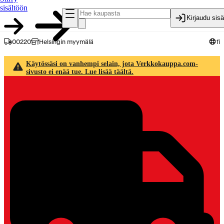
sisältöön
Kirjaudu sis
00220
Helsingin myymälä
fi
Käytössäsi on vanhempi selain, jota Verkkokauppa.com-
sivusto ei enää tue. Lue lisää täältä.