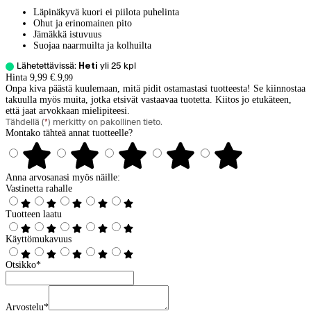
Läpinäkyvä kuori ei piilota puhelinta
Ohut ja erinomainen pito
Jämäkkä istuvuus
Suojaa naarmuilta ja kolhuilta
Lähetettävissä:
Heti
yli 25
kpl
Hinta 9,99 €.
9
,
99
Onpa kiva päästä kuulemaan, mitä pidit ostamastasi tuotteesta! Se kiinnostaa
takuulla myös muita, jotka etsivät vastaavaa tuotetta. Kiitos jo etukäteen,
että jaat arvokkaan mielipiteesi.
Tähdellä (
*
) merkitty on pakollinen tieto.
Montako tähteä annat tuotteelle?
Anna arvosanasi myös näille:
Vastinetta rahalle
Tuotteen laatu
Käyttömukavuus
Otsikko
*
Arvostelu
*