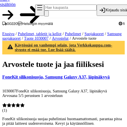
sisältöön
Kirjaudu sis
00220
Helsingin myymälä
fi
Etusivu
/
Puhelimet, tabletit ja kellot
/
Puhelimet
/
Suojakuoret
/
Samsung
suojakuoret
/
Tuote 1030007
/
Arvostelut
/
Arvostele tuote
Käytössäsi on vanhempi selain, jota Verkkokauppa.com-
sivusto ei enää tue. Lue lisää täältä.
Arvostele tuote ja jaa fiiliksesi
FoneKit silikonisuoja, Samsung Galaxy A37, läpinäkyvä
1030007
FoneKit silikonisuoja, Samsung Galaxy A37, läpinäkyvä
Arvosana 5/5 perustuen 1 arvosteluun
(
1
)
FoneKit silikonisuoja suojaa puhelintasi huomaamattomasti, parantaa pitoa
ja pitää laitteesi uudenveroisena. Kevyt ja käytännöllinen.