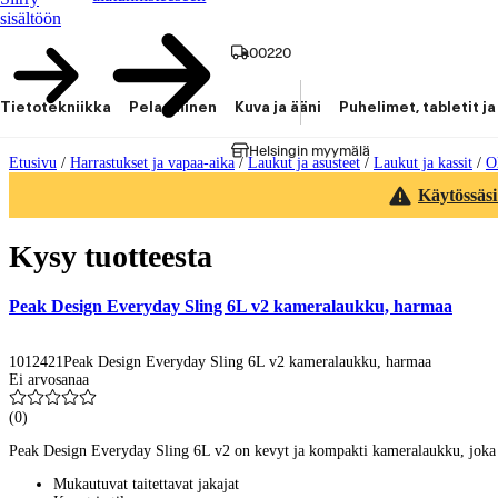
sisältöön
00220
Tietotekniikka
Pelaaminen
Kuva ja ääni
Puhelimet, tabletit ja
Helsingin myymälä
Etusivu
/
Harrastukset ja vapaa-aika
/
Laukut ja asusteet
/
Laukut ja kassit
/
O
Käytössäsi
Kysy tuotteesta
Peak Design Everyday Sling 6L v2 kameralaukku, harmaa
1012421
Peak Design Everyday Sling 6L v2 kameralaukku, harmaa
Ei arvosanaa
(
0
)
Peak Design Everyday Sling 6L v2 on kevyt ja kompakti kameralaukku, joka sopi
Mukautuvat taitettavat jakajat