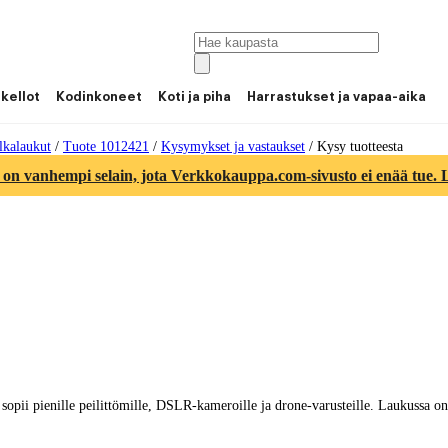
 kellot
Kodinkoneet
Koti ja piha
Harrastukset ja vapaa-aika
lkalaukut
/
Tuote 1012421
/
Kysymykset ja vastaukset
/
Kysy tuotteesta
 on vanhempi selain, jota Verkkokauppa.com-sivusto ei enää tue. Lu
i pienille peilittömille, DSLR-kameroille ja drone-varusteille. Laukussa on peh