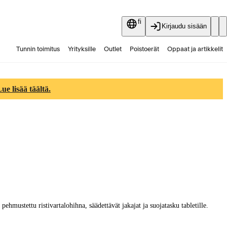
fi
Kirjaudu sisään
Tunnin toimitus
Yrityksille
Outlet
Poistoerät
Oppaat ja artikkelit
Vaihtokauppa
Palvelut
Ajankohtaista
e lisää täältä.
mustettu ristivartalohihna, säädettävät jakajat ja suojatasku tabletille.