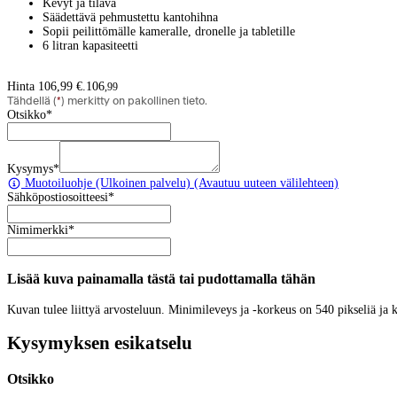
Kevyt ja tilava
Säädettävä pehmustettu kantohihna
Sopii peilittömälle kameralle, dronelle ja tabletille
6 litran kapasiteetti
Hinta 106,99 €.
106
,
99
Tähdellä (
*
) merkitty on pakollinen tieto.
Otsikko
*
Kysymys
*
Muotoiluohje
(Ulkoinen palvelu) (Avautuu uuteen välilehteen)
Sähköpostiosoitteesi
*
Nimimerkki
*
Lisää kuva painamalla tästä tai pudottamalla tähän
Kuvan tulee liittyä arvosteluun. Minimileveys ja -korkeus on 540 pikseliä ja
Kysymyksen esikatselu
Otsikko