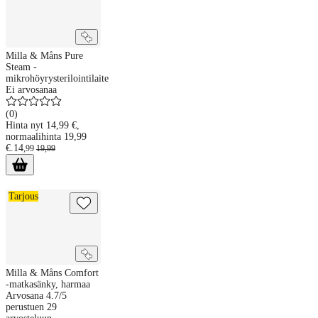
Milla & Måns Pure
Steam -
mikrohöyrysterilointilaite
Ei arvosanaa
(
0
)
Hinta nyt 14,99 €,
normaalihinta 19,99
€.
14
,
99
19
,
99
Milla & Måns Comfort -matkasänky, harmaa
Tarjous
Milla & Måns Comfort
-matkasänky, harmaa
Arvosana 4.7/5
perustuen 29