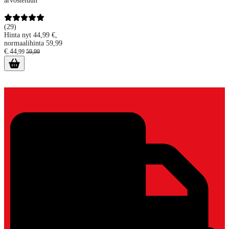
arvosteluun
(
29
)
Hinta nyt 44,99 €,
normaalihinta 59,99
€.
44
,
99
59
,
99