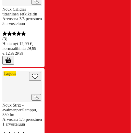
Noux Calidris
titaaninen retkikeitin
Arvosana 3/5 perustuen
3 arvosteluun
(
3
)
Hinta nyt 12,99 €,
normaalihinta 29,99
€.
12
,
99
29
,
99
Noux Strix -avaimenperälamppu, 350 lm
Tarjous
Noux Strix -
avaimenperälamppu,
350 lm
Arvosana 5/5 perustuen
1 arvosteluun