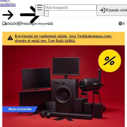
sisältöön
Kirjaudu sis
00220
Helsingin myymälä
fi
Käytössäsi on vanhempi selain, jota Verkkokauppa.com-
sivusto ei enää tue. Lue lisää täältä.