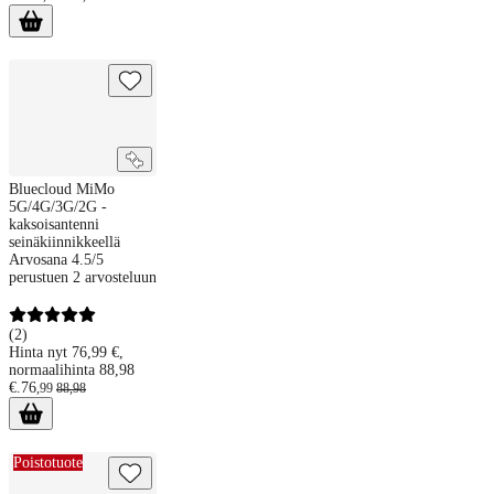
Bluecloud MiMo 5G/4G/3G/2G -kaksoisantenni seinäkiinnikkeellä
Bluecloud MiMo
5G/4G/3G/2G -
kaksoisantenni
seinäkiinnikkeellä
Arvosana 4.5/5
perustuen 2 arvosteluun
(
2
)
Hinta nyt 76,99 €,
normaalihinta 88,98
€.
76
,
99
88
,
98
Milla & Måns Pure Steam -mikrohöyrysterilointilaite
Poistotuote