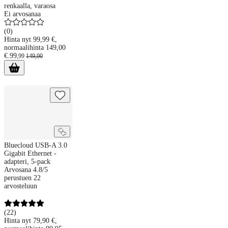
renkaalla, varaosa
Ei arvosanaa
(
0
)
Hinta nyt 99,99 €,
normaalihinta 149,00
€.
99
,
99
149
,
00
Bluecloud USB-A 3.0 Gigabit Ethernet -adapteri, 5-pack
Bluecloud USB-A 3.0
Gigabit Ethernet -
adapteri, 5-pack
Arvosana 4.8/5
perustuen 22
arvosteluun
(
22
)
Hinta nyt 79,90 €,