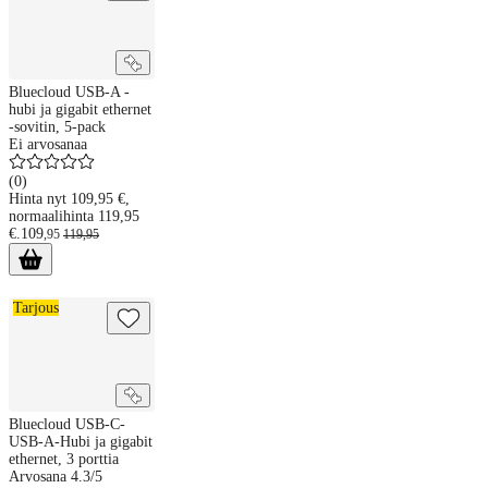
Bluecloud USB-A -
hubi ja gigabit ethernet
-sovitin, 5-pack
Ei arvosanaa
(
0
)
Hinta nyt 109,95 €,
normaalihinta 119,95
€.
109
,
95
119
,
95
Bluecloud USB-C-USB-A-Hubi ja gigabit ethernet, 3 porttia
Tarjous
Bluecloud USB-C-
USB-A-Hubi ja gigabit
ethernet, 3 porttia
Arvosana 4.3/5