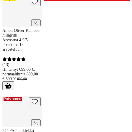
Anton Oliver Kamado
hiiligrilli
Arvosana 4.9/5
perustuen 13
arvosteluun
(
13
)
Hinta nyt 699,00 €,
normaalihinta 899,00
€.
699
,
00
899
,
00
24" FAT etukiekko renkaalla, varaosa
Poistotuote
24" FAT etukiekko