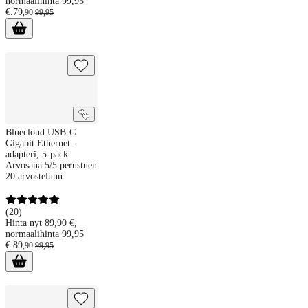
normaalihinta 99,95
€.
79
,
90
99
,
95
Bluecloud USB-C Gigabit Ethernet -adapteri, 5-pack
Bluecloud USB-C
Gigabit Ethernet -
adapteri, 5-pack
Arvosana 5/5 perustuen
20 arvosteluun
(
20
)
Hinta nyt 89,90 €,
normaalihinta 99,95
€.
89
,
90
99
,
95
Bluecloud USB-A -hubi ja gigabit ethernet -sovitin, 5-pack