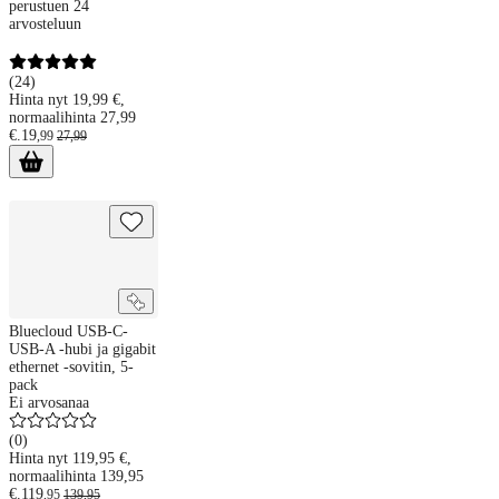
perustuen 24
arvosteluun
(
24
)
Hinta nyt 19,99 €,
normaalihinta 27,99
€.
19
,
99
27
,
99
Bluecloud USB-C-USB-A -hubi ja gigabit ethernet -sovitin, 5-pack
Bluecloud USB-C-
USB-A -hubi ja gigabit
ethernet -sovitin, 5-
pack
Ei arvosanaa
(
0
)
Hinta nyt 119,95 €,
normaalihinta 139,95
€.
119
,
95
139
,
95