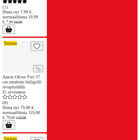
(
1
)
Hinta nyt 7,99 €,
normaalihinta 19,99
€.
7
,
99
19
,
99
Anton Oliver Fire 57 cm emaloitu hiiligrilli sivupöydällä
Tarjous
Anton Oliver Fire 57
cm emaloitu hiiligrilli
sivupöydällä
Ei arvosanaa
(
0
)
Hinta nyt 79,00 €,
normaalihinta 119,00
€.
79
,
00
119
,
00
Anton Oliver Kamado hiiligrilli
Tarjous