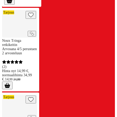
Noux Tringa retkikeitin
Tarjous
Noux Tringa
retkikeitin
Arvosana 4/5 perustuen
2 arvosteluun
(
2
)
Hinta nyt 14,99 €,
normaalihinta 34,99
€.
14
,
99
34
,
99
Noux Calidris titaaninen retkikeitin
Tarjous