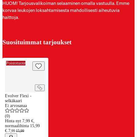
HUOM! Tarjousvalikoiman selaaminen omalla vastuulla. Emme
korvaa leukojen loksahtamisesta mahdollisesti aiheutuvia
haittoja.
Suosituimmat tarjoukset
Evolver Flexi -selkäkaari
Poistotuote
Evolver Flexi -
selkäkaari
Ei arvosanaa
(
0
)
Hinta nyt 7,99 €,
normaalihinta 15,99
€.
7
,
99
15
,
99