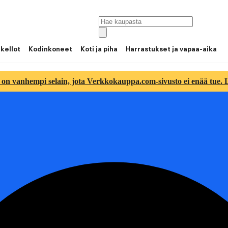
 kellot
Kodinkoneet
Koti ja piha
Harrastukset ja vapaa-aika
 on vanhempi selain, jota Verkkokauppa.com-sivusto ei enää tue. Lu