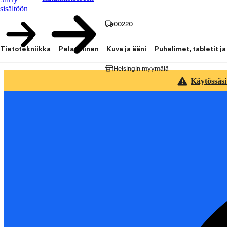
sisältöön
00220
Tietotekniikka
Pelaaminen
Kuva ja ääni
Puhelimet, tabletit ja
Helsingin myymälä
Käytössäsi