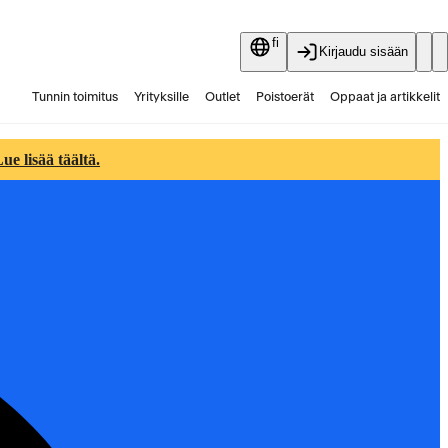
fi
Kirjaudu sisään
Tunnin toimitus
Yrityksille
Outlet
Poistoerät
Oppaat ja artikkelit
Vaihtokauppa
Palvelut
Ajankohtaista
e lisää täältä.