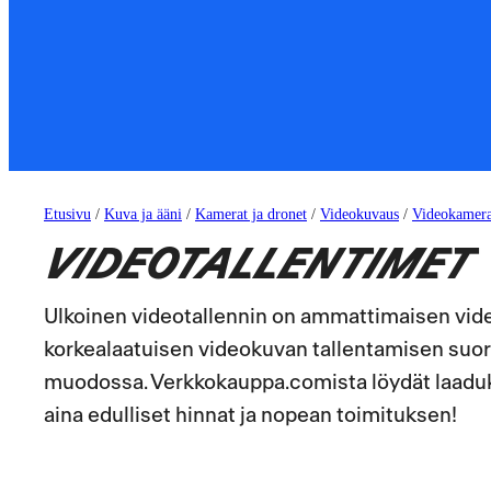
Etusivu
/
Kuva ja ääni
/
Kamerat ja dronet
/
Videokuvaus
/
Videokamera
VIDEOTALLENTIMET
Ulkoinen videotallennin on ammattimaisen vid
korkealaatuisen videokuvan tallentamisen suo
muodossa. Verkkokauppa.comista löydät laadukk
aina edulliset hinnat ja nopean toimituksen!