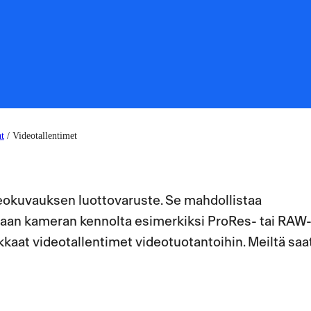
t
/
Videotallentimet
eokuvauksen luottovaruste. Se mahdollistaa
raan kameran kennolta esimerkiksi ProRes- tai RAW
aat videotallentimet videotuotantoihin. Meiltä saa