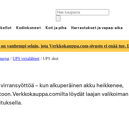
 kellot
Kodinkoneet
Koti ja piha
Harrastukset ja vapaa-aika
 on vanhempi selain, jota Verkkokauppa.com-sivusto ei enää tue. Lu
suojat
/
UPS virtalähteet
/
UPS akut
virransyöttöä – kun alkuperäinen akku heikkenee,
toon. Verkkokauppa.comilta löydät laajan valikoiman
tuksella.