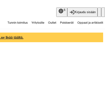
fi
Kirjaudu sisään
Tunnin toimitus
Yrityksille
Outlet
Poistoerät
Oppaat ja artikkelit
Vaihtokauppa
Palvelut
Ajankohtaista
e lisää täältä.