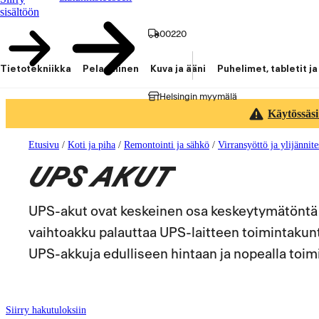
sisältöön
00220
Tietotekniikka
Pelaaminen
Kuva ja ääni
Puhelimet, tabletit ja
Helsingin myymälä
Käytössäsi
Etusivu
/
Koti ja piha
/
Remontointi ja sähkö
/
Virransyöttö ja ylijännite
UPS AKUT
UPS-akut ovat keskeinen osa keskeytymätöntä 
vaihtoakku palauttaa UPS-laitteen toimintakun
UPS-akkuja edulliseen hintaan ja nopealla toimi
Siirry hakutuloksiin