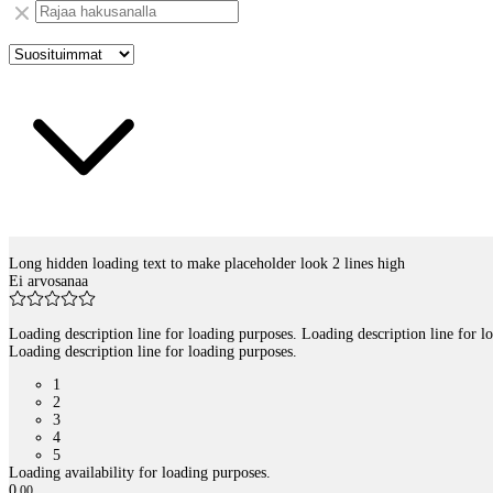
Long hidden loading text to make placeholder look 2 lines high
Tuotelistaus
Ei arvosanaa
Loading description line for loading purposes. Loading description line for l
Loading description line for loading purposes.
1
2
3
4
5
Loading availability for loading purposes.
0
,
00