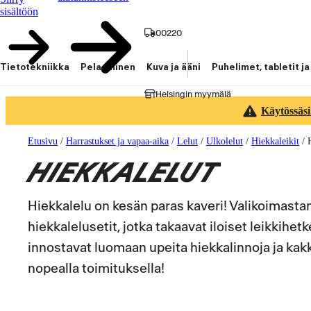
sisältöön
00220
Tietotekniikka
Pelaaminen
Kuva ja ääni
Puhelimet, tabletit ja
Helsingin myymälä
Käytössäsi
Etusivu
/
Harrastukset ja vapaa-aika
/
Lelut
/
Ulkolelut
/
Hiekkaleikit
/
HIEKKALELUT
Hiekkalelu on kesän paras kaveri! Valikoimasta
hiekkalelusetit, jotka takaavat iloiset leikkihetk
innostavat luomaan upeita hiekkalinnoja ja kakk
nopealla toimituksella!