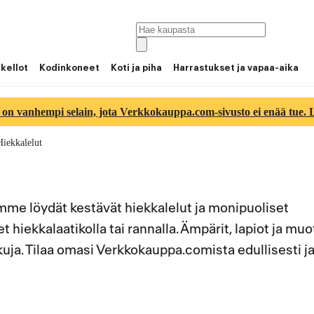
 kellot
Kodinkoneet
Koti ja piha
Harrastukset ja vapaa-aika
 on vanhempi selain, jota Verkkokauppa.com-sivusto ei enää tue. Lu
Hiekkalelut
mme löydät kestävät hiekkalelut ja monipuoliset
et hiekkalaatikolla tai rannalla. Ämpärit, lapiot ja muo
uja. Tilaa omasi Verkkokauppa.comista edullisesti j