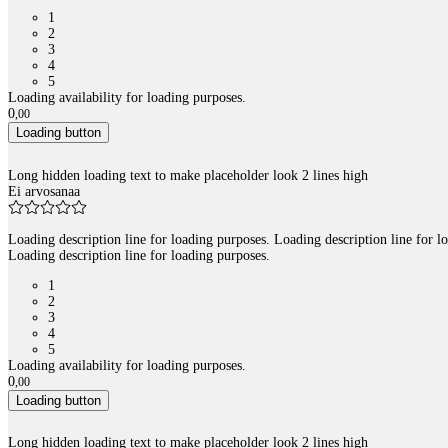
1
2
3
4
5
Loading availability for loading purposes.
0
,
00
Loading button
Long hidden loading text to make placeholder look 2 lines high
Ei arvosanaa
Loading description line for loading purposes. Loading description line for l
Loading description line for loading purposes.
1
2
3
4
5
Loading availability for loading purposes.
0
,
00
Loading button
Long hidden loading text to make placeholder look 2 lines high