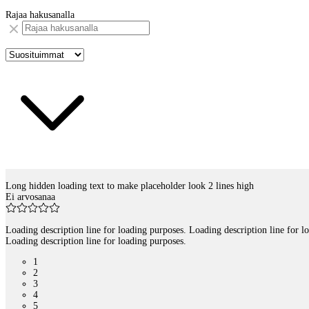
Rajaa hakusanalla
Long hidden loading text to make placeholder look 2 lines high
Tuotelistaus
Ei arvosanaa
Loading description line for loading purposes. Loading description line for l
Loading description line for loading purposes.
1
2
3
4
5