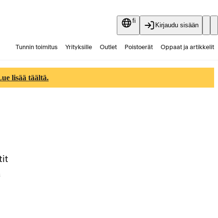
fi
Kirjaudu sisään
Tunnin toimitus
Yrityksille
Outlet
Poistoerät
Oppaat ja artikkelit
Vaihtokauppa
Palvelut
Ajankohtaista
e lisää täältä.
tit
a