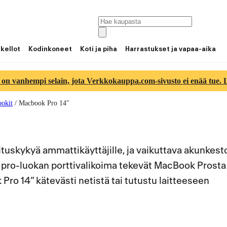
 kellot
Kodinkoneet
Koti ja piha
Harrastukset ja vapaa-aika
 on vanhempi selain, jota Verkkokauppa.com-sivusto ei enää tue. Lu
okit
/
Macbook Pro 14"
uskykyä ammattikäyttäjille, ja vaikuttava akunkest
a pro-luokan porttivalikoima tekevät MacBook Prosta
o 14” kätevästi netistä tai tutustu laitteeseen