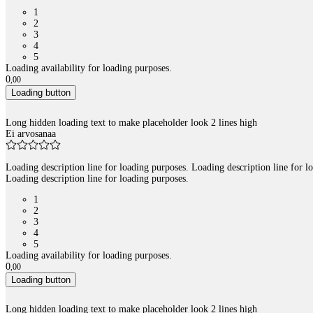
1
2
3
4
5
Loading availability for loading purposes.
0
,
00
Loading button
Long hidden loading text to make placeholder look 2 lines high
Ei arvosanaa
Loading description line for loading purposes. Loading description line for l
Loading description line for loading purposes.
1
2
3
4
5
Loading availability for loading purposes.
0
,
00
Loading button
Long hidden loading text to make placeholder look 2 lines high