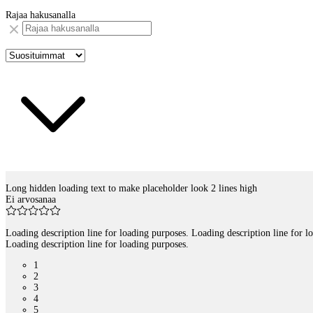
Rajaa hakusanalla
Long hidden loading text to make placeholder look 2 lines high
Tuotelistaus
Ei arvosanaa
Loading description line for loading purposes. Loading description line for l
Loading description line for loading purposes.
1
2
3
4
5