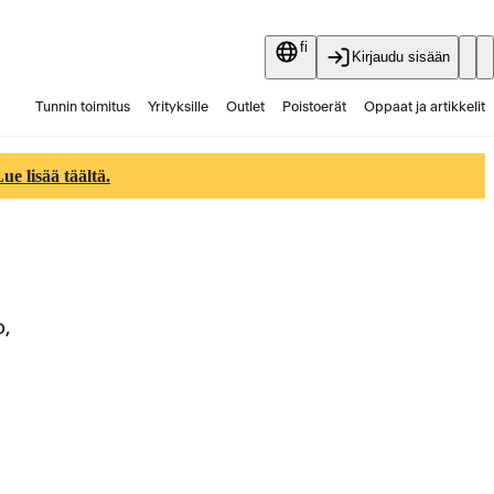
fi
Kirjaudu sisään
Tunnin toimitus
Yrityksille
Outlet
Poistoerät
Oppaat ja artikkelit
Vaihtokauppa
Palvelut
Ajankohtaista
e lisää täältä.
o,