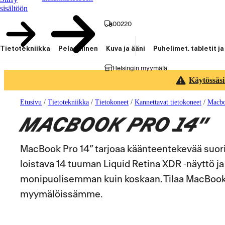
sisältöön
00220
Tietotekniikka
Pelaaminen
Kuva ja ääni
Puhelimet, tabletit ja
Helsingin myymälä
Käytössäsi
Etusivu
/
Tietotekniikka
/
Tietokoneet
/
Kannettavat tietokoneet
/
Macbo
MACBOOK PRO 14"
MacBook Pro 14” tarjoaa käänteentekevää suorit
loistava 14 tuuman Liquid Retina XDR ‑näyttö j
monipuolisemman kuin koskaan. Tilaa MacBook Pr
myymälöissämme.